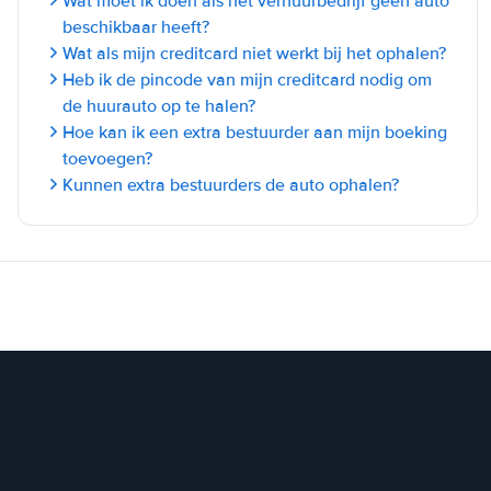
Wat moet ik doen als het verhuurbedrijf geen auto
beschikbaar heeft?
Wat als mijn creditcard niet werkt bij het ophalen?
Heb ik de pincode van mijn creditcard nodig om
de huurauto op te halen?
Hoe kan ik een extra bestuurder aan mijn boeking
toevoegen?
Kunnen extra bestuurders de auto ophalen?