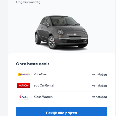
Of gelijkwaardig
Onze beste deals
PriceCarz
vanaf
/dag
addCarRental
vanaf
/dag
Klass Wagen
vanaf
/dag
Bekijk alle prijzen