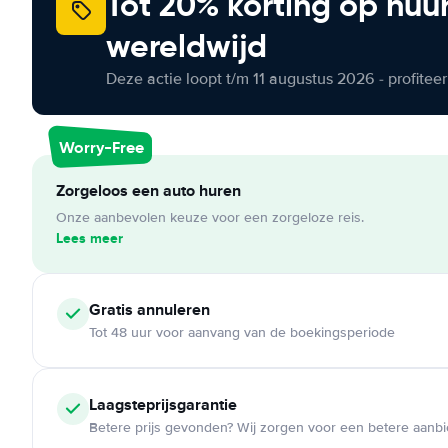
Tot 20% korting op huu
wereldwijd
Deze actie loopt t/m 11 augustus 2026 - profite
Worry-Free
Zorgeloos een auto huren
Onze aanbevolen keuze voor een zorgeloze reis.
Lees meer
Gratis annuleren
Tot 48 uur voor aanvang van de boekingsperiode
Laagsteprijsgarantie
Betere prijs gevonden? Wij zorgen voor een betere aanb