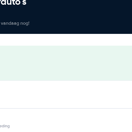
rauto's
er vandaag nog!
ieding