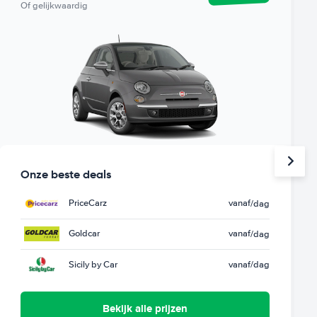
Of gelijkwaardig
Onze beste deals
PriceCarz
vanaf
/dag
Goldcar
vanaf
/dag
Sicily by Car
vanaf
/dag
Bekijk alle prijzen