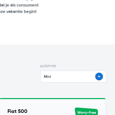
at je als consument
oze vakantie begint
AUTOTYPE
Mini
Fiat 500
Worry-Free