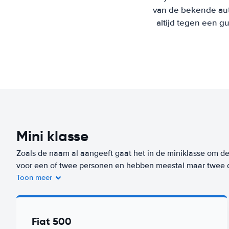
van de bekende aut
altijd tegen een g
Mini klasse
Zoals de naam al aangeeft gaat het in de miniklasse om de 
voor een of twee personen en hebben meestal maar twee
Toon meer
De bagageruimte is beperkt, maar deze auto kun je wel kwij
zijn niet alleen goedkoop om te huren, maar ook erg zuinig 
deze klasse huur je vanaf
/dag.
Fiat 500