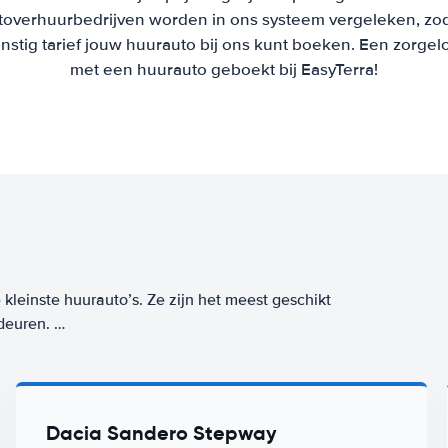
overhuurbedrijven worden in ons systeem vergeleken, zod
unstig tarief jouw huurauto bij ons kunt boeken. Een zorgel
met een huurauto geboekt bij EasyTerra!
kleinste huurauto’s. Ze zijn het meest geschikt
 deuren.
t op de kleinste parkeerplekjes! Deze auto’s
in brandstof- of energieverbruik. Een auto uit
Dacia Sandero Stepway