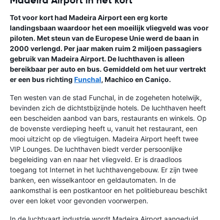
Madeira Airport in het kort
Tot voor kort had Madeira Airport een erg korte
landingsbaan waardoor het een moeilijk vliegveld was voor
piloten. Met steun van de Europese Unie werd de baan in
2000 verlengd. Per jaar maken ruim 2 miljoen passagiers
gebruik van Madeira Airport. De luchthaven is alleen
bereikbaar per auto en bus. Gemiddeld om het uur vertrekt
er een bus richting
Funchal
, Machico en Caniço.
Ten westen van de stad Funchal, in de zogeheten hotelwijk,
bevinden zich de dichtstbijzijnde hotels. De luchthaven heeft
een bescheiden aanbod van bars, restaurants en winkels. Op
de bovenste verdieping heeft u, vanuit het restaurant, een
mooi uitzicht op de vliegtuigen. Madeira Airport heeft twee
VIP Lounges. De luchthaven biedt verder persoonlijke
begeleiding van en naar het vliegveld. Er is draadloos
toegang tot Internet in het luchthavengebouw. Er zijn twee
banken, een wisselkantoor en geldautomaten. In de
aankomsthal is een postkantoor en het politiebureau beschikt
over een loket voor gevonden voorwerpen.
In de luchtvaart industrie wordt Madeira Airport aangeduid