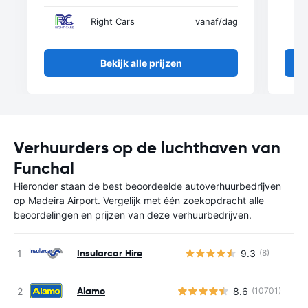
Right Cars
vanaf
/dag
Bekijk alle prijzen
Verhuurders op de luchthaven van
Funchal
Hieronder staan de best beoordeelde autoverhuurbedrijven
op Madeira Airport. Vergelijk met één zoekopdracht alle
beoordelingen en prijzen van deze verhuurbedrijven.
Insularcar Hire
9.3
(8)
G
Alamo
8.6
(10701)