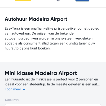
Autohuur Madeira Airport
EasyTerra is een onafhankelijke prijsvergelijker op het gebied
van autoverhuur. De prijzen van de bekende
autoverhuurbedrijven worden in ons systeem vergeleken,
zodat je als consument altijd tegen een gunstig tarief jouw
huurauto bij ons kunt boeken.
Mini klasse Madeira Airport
Een huurauto uit de miniklasse is perfect voor 2 personen en
ideaal voor een stedentrip. In de meeste gevallen is een auto
uit de miniklasse de goedkoopste en zuinigste keuze.
Toon meer
Er zijn op deze bestemming niet alleen 2-deurs huurauto’s
AUTOTYPE
beschikbaar, maar ook 4-deurs varianten Een auto uit deze