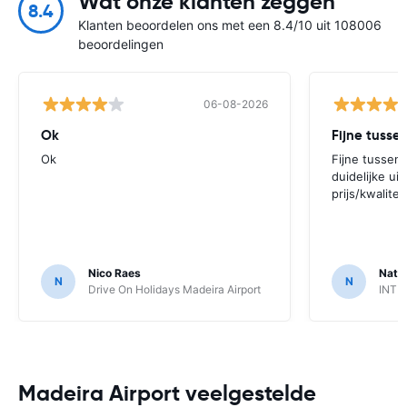
Wat onze klanten zeggen
8.4
Klanten beoordelen ons met een 8.4/10 uit 108006
beoordelingen
06-08-2026
Ok
Ok
Fijne tussen
duidelijke ui
prijs/kwalite
Nico Raes
Natal
N
N
Drive On Holidays Madeira Airport
INTE
Madeira Airport veelgestelde