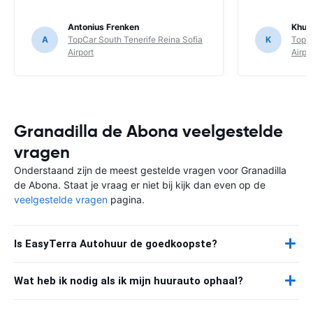
Antonius Frenken
Khub
A
TopCar South Tenerife Reina Sofia
K
TopCa
Airport
Airpo
Granadilla de Abona veelgestelde
vragen
Onderstaand zijn de meest gestelde vragen voor Granadilla
de Abona. Staat je vraag er niet bij kijk dan even op de
veelgestelde vragen
pagina.
Is EasyTerra Autohuur de goedkoopste?
Wat heb ik nodig als ik mijn huurauto ophaal?