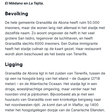
El Médano
en
La Tejita
.
Bevolking
De hele gemeente Granadilla de Abona heeft ruim 50.000
inwoners, maar die wonen lang niet allemaal in het stadje met
dezelfde naam. Zo woont ongeveer de helft in het veel
grotere San Isidro, tegenover de luchthaven, en heeft
Granadilla slechts 6000 inwoners. Een Duitse immigrante
heeft het stadje culinair op de kaart gezet. Haar restaurant
wordt alom beschouwd als het beste van Tenerife.
Ligging
Granadilla de Abona ligt in het zuiden van Tenerife, tussen de
op een na hoogste berg van het eiland – de
Guajara
(2718
meter) – en de Atlantische Oceaan. Het stadje ligt in een
droge, woestijnachtige omgeving, maar verder naar het
noorden vind je pijnbomen. Bijvoorbeeld als je met een
huurauto van Granadilla over een kronkelige bergweg naar
het noordwesten rijdt. Je komt dan uit in Vilaflor, op 1400
meter het hoogstgelegen dorpje van de Canarische Eilanden.