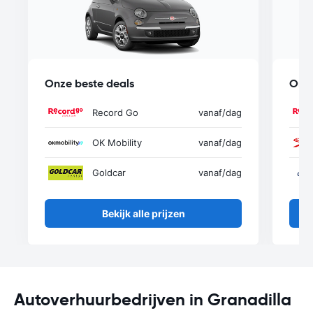
Onze beste deals
Onze
Record Go
vanaf
/dag
OK Mobility
vanaf
/dag
Goldcar
vanaf
/dag
Bekijk alle prijzen
Autoverhuurbedrijven in Granadilla