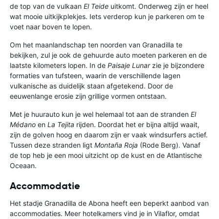
de top van de vulkaan
El Teide
uitkomt. Onderweg zijn er heel
wat mooie uitkijkplekjes. Iets verderop kun je parkeren om te
voet naar boven te lopen.
Om het maanlandschap ten noorden van Granadilla te
bekijken, zul je ook de gehuurde auto moeten parkeren en de
laatste kilometers lopen. In de
Paisaje Lunar
zie je bijzondere
formaties van tufsteen, waarin de verschillende lagen
vulkanische as duidelijk staan afgetekend. Door de
eeuwenlange erosie zijn grillige vormen ontstaan.
Met je huurauto kun je wel helemaal tot aan de stranden
El
Médano
en
La Tejita
rijden. Doordat het er bijna altijd waait,
zijn de golven hoog en daarom zijn er vaak windsurfers actief.
Tussen deze stranden ligt
Montaña Roja
(Rode Berg). Vanaf
de top heb je een mooi uitzicht op de kust en de Atlantische
Oceaan.
Accommodatie
Het stadje Granadilla de Abona heeft een beperkt aanbod van
accommodaties. Meer hotelkamers vind je in Vilaflor, omdat