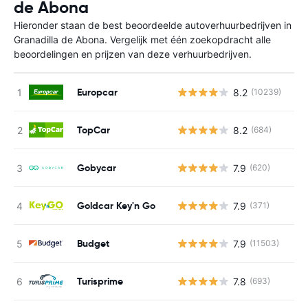
de Abona
Hieronder staan de best beoordeelde autoverhuurbedrijven in
Granadilla de Abona. Vergelijk met één zoekopdracht alle
beoordelingen en prijzen van deze verhuurbedrijven.
Europcar
8.2
(10239)
TopCar
8.2
(684)
Gobycar
7.9
(620)
Goldcar Key'n Go
7.9
(371)
Budget
7.9
(11503)
Turisprime
7.8
(693)