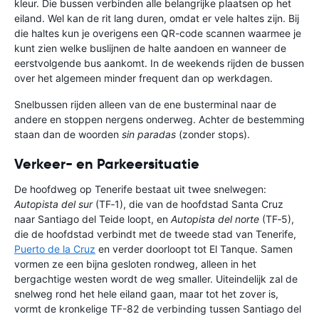
kleur. Die bussen verbinden alle belangrijke plaatsen op het
eiland. Wel kan de rit lang duren, omdat er vele haltes zijn. Bij
die haltes kun je overigens een QR-code scannen waarmee je
kunt zien welke buslijnen de halte aandoen en wanneer de
eerstvolgende bus aankomt. In de weekends rijden de bussen
over het algemeen minder frequent dan op werkdagen.
Snelbussen rijden alleen van de ene busterminal naar de
andere en stoppen nergens onderweg. Achter de bestemming
staan dan de woorden
sin paradas
(zonder stops).
Verkeer- en Parkeersituatie
De hoofdweg op Tenerife bestaat uit twee snelwegen:
Autopista del sur
(TF‑1), die van de hoofdstad Santa Cruz
naar Santiago del Teide loopt, en
Autopista del norte
(TF‑5),
die de hoofdstad verbindt met de tweede stad van Tenerife,
Puerto de la Cruz
en verder doorloopt tot El Tanque. Samen
vormen ze een bijna gesloten rondweg, alleen in het
bergachtige westen wordt de weg smaller. Uiteindelijk zal de
snelweg rond het hele eiland gaan, maar tot het zover is,
vormt de kronkelige TF-82 de verbinding tussen Santiago del