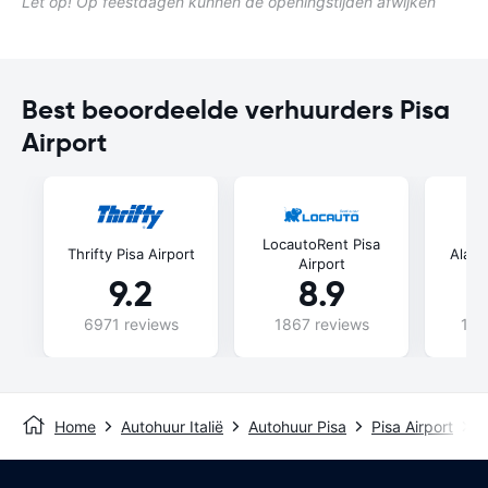
Let op! Op feestdagen kunnen de openingstijden afwijken
Best beoordeelde verhuurders Pisa
Airport
LocautoRent Pisa
Thrifty Pisa Airport
Alamo
Airport
9.2
8.9
6971 reviews
1867 reviews
107
Home
Autohuur Italië
Autohuur Pisa
Pisa Airport
L