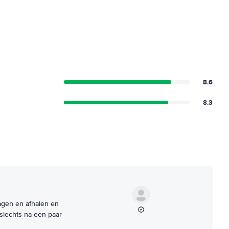
8.6
8.3
agen en afhalen en
lechts na een paar