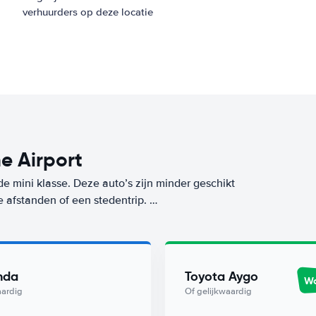
verhuurders op deze locatie
e Airport
de mini klasse. Deze auto’s zijn minder geschikt
e afstanden of een stedentrip.
aar ook tijdens het gebruik, want deze mini-
e klasse huur je op deze bestemming (Lamezia
voor ons Worry-Free label. De goedkoopste auto
nda
Toyota Aygo
Wo
j Alamo.
aardig
Of gelijkwaardig