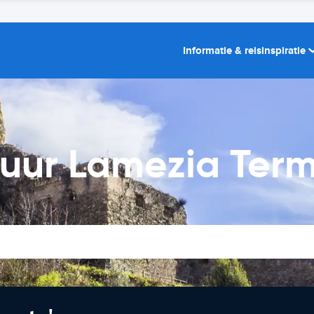
Informatie & reisinspiratie
uur Lamezia Term