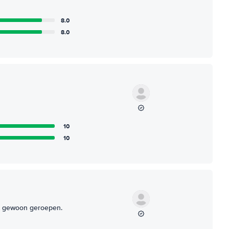
8.0
8.0
10
10
rdt gewoon geroepen.