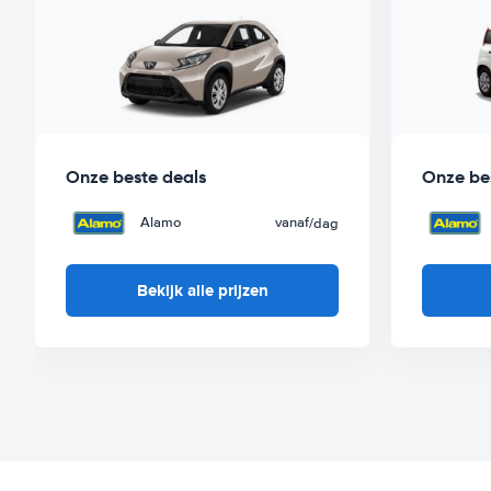
Onze beste deals
Onze be
Alamo
vanaf
/dag
Bekijk alle prijzen