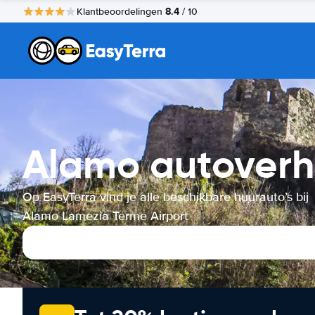
8.4
Klantbeoordelingen
/ 10
Alamo autoverh
Op EasyTerra vind je alle beschikbare huurauto’s bij
Alamo Lamezia Terme Airport