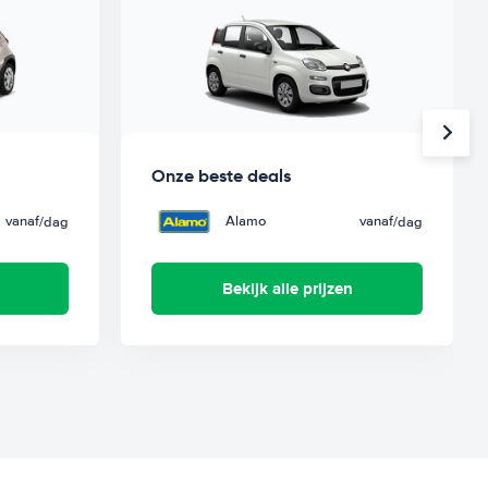
Onze beste deals
vanaf
Alamo
vanaf
/dag
/dag
Bekijk alle prijzen