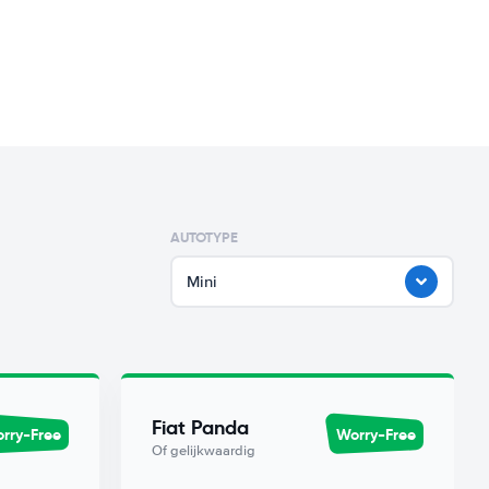
AUTOTYPE
Mini
Fiat Panda
rry-Free
Worry-Free
Of gelijkwaardig