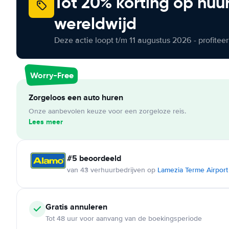
Tot 20% korting op huu
wereldwijd
Deze actie loopt t/m 11 augustus 2026 - profite
Worry-Free
Zorgeloos een auto huren
Onze aanbevolen keuze voor een zorgeloze reis.
Lees meer
#5 beoordeeld
van 43 verhuurbedrijven op
Lamezia Terme Airport
Gratis annuleren
Tot 48 uur voor aanvang van de boekingsperiode