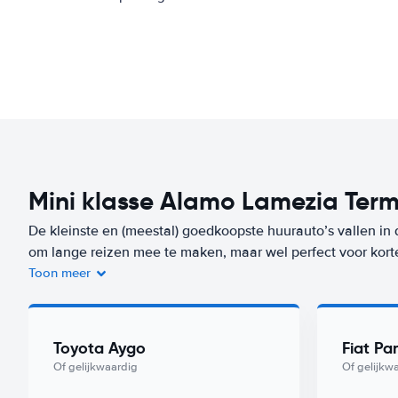
Mini klasse Alamo Lamezia Term
De kleinste en (meestal) goedkoopste huurauto’s vallen in 
om lange reizen mee te maken, maar wel perfect voor kort
Toon meer
Je bent niet alleen voordelig uit bij de huur van de auto, m
auto’s verbruiken heel weinig brandstof. Een auto uit dez
Terme Airport) vanaf
per dag. Zorgeloos op reis? Kies dan 
Toyota Aygo
Fiat Pa
uit deze klasse met Worry-Free label huur je vanaf
/dag bi
Of gelijkwaardig
Of gelijkw