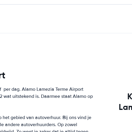
rt
af
per dag. Alamo Lamezia Terme Airport
K
2 wat uitstekend is. Daarmee staat Alamo op
Lam
p het gebied van autoverhuur. Bij ons vind je
ele andere autoverhuurders. Op zowel
dwijd. Zo weet je zeker dat je altijd tegen