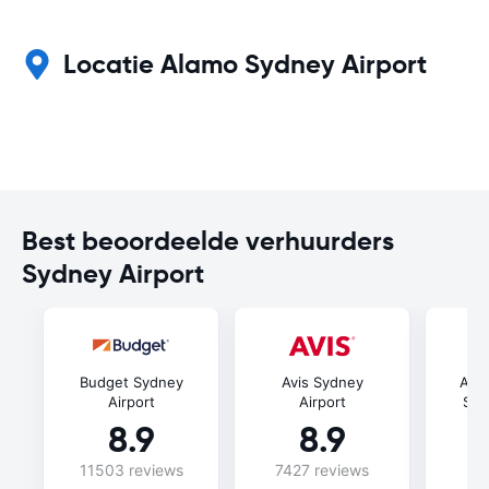
Locatie Alamo Sydney Airport
Best beoordeelde verhuurders
Sydney Airport
Budget Sydney
Avis Sydney
Ace 
Airport
Airport
Syd
8.9
8.9
11503 reviews
7427 reviews
2