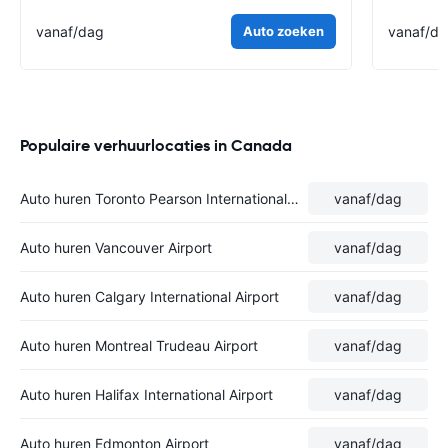
vanaf
/dag
Auto zoeken
vanaf
/d
Populaire verhuurlocaties in Canada
Auto huren Toronto Pearson International Airport
vanaf
/dag
Auto huren Vancouver Airport
vanaf
/dag
Auto huren Calgary International Airport
vanaf
/dag
Auto huren Montreal Trudeau Airport
vanaf
/dag
Auto huren Halifax International Airport
vanaf
/dag
Auto huren Edmonton Airport
vanaf
/dag