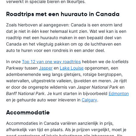
verwerkt in speciale bieren en likeurtjes.
Roadtrips met een huurauto in Canada
Zoals hierboven al aangegeven: Canada is een enorm land
dat je niet in één keer helemaal kunt zien. Wat wel kan is een
roadtrip met een huurauto maken in een bepaald deel van
Canada en het vliegtuig pakken om op de luchthaven een
auto te huren voor een rondreis in een ander deel.
In onze
Top 12 van one way roadtrips
hebben we de
Icefields
Parkway
tussen
Jasper
en
Lake Louise
opgenomen, een
adembenemende weg langs gletsjers, rotsige bergtoppen,
watervallen, uitgestrekte valleien, ijsvelden en meren. Je rijdt
er door de ongerepte wildernis van
Jasper National Park
en
Banff National Park
. Je kunt starten in bijvoorbeeld
Edmonton
en je gehuurde auto weer inleveren in
Calgary
.
Accommodatie
Accommodaties in Canada variëren aanzienlijk in prijs,
afhankelijk van tijd en plaats. Als je prijzen vergelijkt, moet je
goed controleren of lokale belastingen zijn inbegrepen. Als