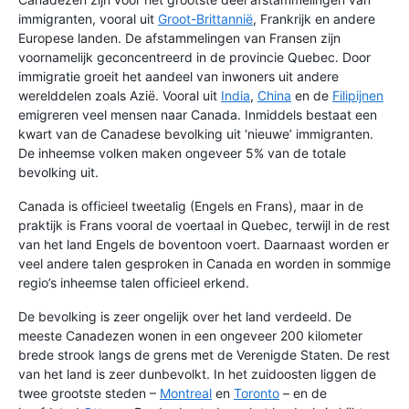
immigranten, vooral uit
Groot-Brittannië
, Frankrijk en andere
Europese landen. De afstammelingen van Fransen zijn
voornamelijk geconcentreerd in de provincie Quebec. Door
immigratie groeit het aandeel van inwoners uit andere
werelddelen zoals Azië. Vooral uit
India
,
China
en de
Filipijnen
emigreren veel mensen naar Canada. Inmiddels bestaat een
kwart van de Canadese bevolking uit ‘nieuwe’ immigranten.
De inheemse volken maken ongeveer 5% van de totale
bevolking uit.
Canada is officieel tweetalig (Engels en Frans), maar in de
praktijk is Frans vooral de voertaal in Quebec, terwijl in de rest
van het land Engels de boventoon voert. Daarnaast worden er
veel andere talen gesproken in Canada en worden in sommige
regio’s inheemse talen officieel erkend.
De bevolking is zeer ongelijk over het land verdeeld. De
meeste Canadezen wonen in een ongeveer 200 kilometer
brede strook langs de grens met de Verenigde Staten. De rest
van het land is zeer dunbevolkt. In het zuidoosten liggen de
twee grootste steden –
Montreal
en
Toronto
– en de