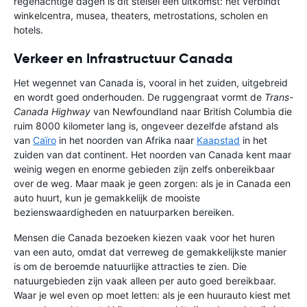
regenachtige dagen is dit stelsel een uitkomst: het verbindt
winkelcentra, musea, theaters, metrostations, scholen en
hotels.
Verkeer en Infrastructuur Canada
Het wegennet van Canada is, vooral in het zuiden, uitgebreid
en wordt goed onderhouden. De ruggengraat vormt de
Trans-
Canada Highway
van Newfoundland naar British Columbia die
ruim 8000 kilometer lang is, ongeveer dezelfde afstand als
van
Caïro
in het noorden van Afrika naar
Kaapstad
in het
zuiden van dat continent. Het noorden van Canada kent maar
weinig wegen en enorme gebieden zijn zelfs onbereikbaar
over de weg. Maar maak je geen zorgen: als je in Canada een
auto huurt, kun je gemakkelijk de mooiste
bezienswaardigheden en natuurparken bereiken.
Mensen die Canada bezoeken kiezen vaak voor het huren
van een auto, omdat dat verreweg de gemakkelijkste manier
is om de beroemde natuurlijke attracties te zien. Die
natuurgebieden zijn vaak alleen per auto goed bereikbaar.
Waar je wel even op moet letten: als je een huurauto kiest met