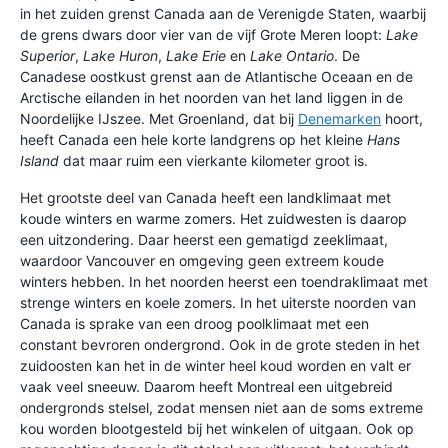
in het zuiden grenst Canada aan de Verenigde Staten, waarbij
de grens dwars door vier van de vijf Grote Meren loopt:
Lake
Superior
,
Lake Huron
,
Lake Erie
en
Lake Ontario
. De
Canadese oostkust grenst aan de Atlantische Oceaan en de
Arctische eilanden in het noorden van het land liggen in de
Noordelijke IJszee. Met Groenland, dat bij
Denemarken
hoort,
heeft Canada een hele korte landgrens op het kleine
Hans
Island
dat maar ruim een vierkante kilometer groot is.
Het grootste deel van Canada heeft een landklimaat met
koude winters en warme zomers. Het zuidwesten is daarop
een uitzondering. Daar heerst een gematigd zeeklimaat,
waardoor Vancouver en omgeving geen extreem koude
winters hebben. In het noorden heerst een toendraklimaat met
strenge winters en koele zomers. In het uiterste noorden van
Canada is sprake van een droog poolklimaat met een
constant bevroren ondergrond. Ook in de grote steden in het
zuidoosten kan het in de winter heel koud worden en valt er
vaak veel sneeuw. Daarom heeft Montreal een uitgebreid
ondergronds stelsel, zodat mensen niet aan de soms extreme
kou worden blootgesteld bij het winkelen of uitgaan. Ook op