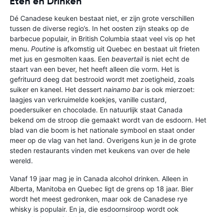
Eten en Drinken
Dé Canadese keuken bestaat niet, er zijn grote verschillen
tussen de diverse regio’s. In het oosten zijn steaks op de
barbecue populair, in British Columbia staat veel vis op het
menu.
Poutine
is afkomstig uit Quebec en bestaat uit frieten
met jus en gesmolten kaas. Een
beavertail
is niet echt de
staart van een bever, het heeft alleen die vorm. Het is
gefrituurd deeg dat bestrooid wordt met zoetigheid, zoals
suiker en kaneel. Het dessert
nainamo bar
is ook mierzoet:
laagjes van verkruimelde koekjes, vanille custard,
poedersuiker en chocolade. En natuurlijk staat Canada
bekend om de stroop die gemaakt wordt van de esdoorn. Het
blad van die boom is het nationale symbool en staat onder
meer op de vlag van het land. Overigens kun je in de grote
steden restaurants vinden met keukens van over de hele
wereld.
Vanaf 19 jaar mag je in Canada alcohol drinken. Alleen in
Alberta, Manitoba en Quebec ligt de grens op 18 jaar. Bier
wordt het meest gedronken, maar ook de Canadese rye
whisky is populair. En ja, die esdoornsiroop wordt ook