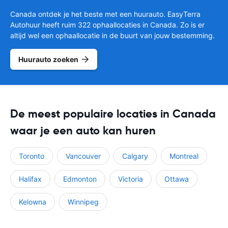
Canada ontdek je het beste met een huurauto. EasyTerra
Autohuur heeft ruim 322 ophaallocaties in Canada. Zo is er
altijd wel een ophaallocatie in de buurt van jouw bestemming.
Huurauto zoeken
De meest populaire locaties in Canada
waar je een auto kan huren
Toronto
Vancouver
Calgary
Montreal
Halifax
Edmonton
Victoria
Ottawa
Kelowna
Winnipeg