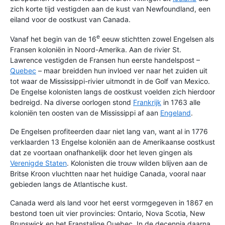
zich korte tijd vestigden aan de kust van Newfoundland, een
eiland voor de oostkust van Canada.
e
Vanaf het begin van de 16
eeuw stichtten zowel Engelsen als
Fransen koloniën in Noord-Amerika. Aan de rivier St.
Lawrence vestigden de Fransen hun eerste handelspost –
Quebec
– maar breidden hun invloed ver naar het zuiden uit
tot waar de Mississippi-rivier uitmondt in de Golf van Mexico.
De Engelse kolonisten langs de oostkust voelden zich hierdoor
bedreigd. Na diverse oorlogen stond
Frankrijk
in 1763 alle
koloniën ten oosten van de Mississippi af aan
Engeland
.
De Engelsen profiteerden daar niet lang van, want al in 1776
verklaarden 13 Engelse koloniën aan de Amerikaanse oostkust
dat ze voortaan onafhankelijk door het leven gingen als
Verenigde Staten
. Kolonisten die trouw wilden blijven aan de
Britse Kroon vluchtten naar het huidige Canada, vooral naar
gebieden langs de Atlantische kust.
Canada werd als land voor het eerst vormgegeven in 1867 en
bestond toen uit vier provincies: Ontario, Nova Scotia, New
Brunswick en het Franstalige Quebec. In de decennia daarna