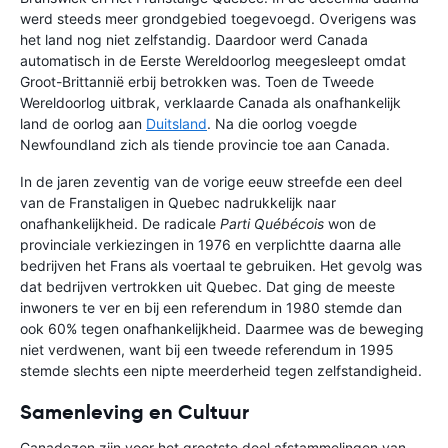
werd steeds meer grondgebied toegevoegd. Overigens was
het land nog niet zelfstandig. Daardoor werd Canada
automatisch in de Eerste Wereldoorlog meegesleept omdat
Groot-Brittannië erbij betrokken was. Toen de Tweede
Wereldoorlog uitbrak, verklaarde Canada als onafhankelijk
land de oorlog aan
Duitsland
. Na die oorlog voegde
Newfoundland zich als tiende provincie toe aan Canada.
In de jaren zeventig van de vorige eeuw streefde een deel
van de Franstaligen in Quebec nadrukkelijk naar
onafhankelijkheid. De radicale
Parti Québécois
won de
provinciale verkiezingen in 1976 en verplichtte daarna alle
bedrijven het Frans als voertaal te gebruiken. Het gevolg was
dat bedrijven vertrokken uit Quebec. Dat ging de meeste
inwoners te ver en bij een referendum in 1980 stemde dan
ook 60% tegen onafhankelijkheid. Daarmee was de beweging
niet verdwenen, want bij een tweede referendum in 1995
stemde slechts een nipte meerderheid tegen zelfstandigheid.
Samenleving en Cultuur
Canadezen zijn voor het grootste deel afstammelingen van