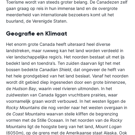
Toerisme wordt van steeds groter belang. De Canadezen zelf
gaan graag op reis in hun immense land en de overgrote
meerderheid van internationale bezoekers komt uit het
buurland, de Verenigde Staten.
Geografie en Klimaat
Het enorm grote Canada heeft uiteraard heel diverse
landstreken, maar ruwweg kan het land worden verdeeld in
vier landschappelijke regio’s. Het noorden bestaat uit met ijs
bedekt land en toendra’s. Ten zuiden daarvan ligt het met
bossen bedekte
Canadian Shield
, dat ongeveer de helft van
het hele grondgebied van het land beslaat. Vanaf het noorden
wordt dit gebied diep ingesneden door een grote binnenzee,
de
Hudson Bay
, waarin veel rivieren uitmonden. In het
zuidwesten van Canada liggen vruchtbare prairies, waar
voornamelijk graan wordt verbouwd. In het westen liggen de
Rocky Mountains
die nog verder naar het westen overgaan in
de
Coast Mountains
waarvan steile kliffen de begrenzing
vormen met de Stille Oceaan. In het noorden van de
Rocky
Mountains
ligt de hoogste berg van het land,
Mount Logan
(6050m), op de grens met de Amerikaanse staat Alaska. Ook