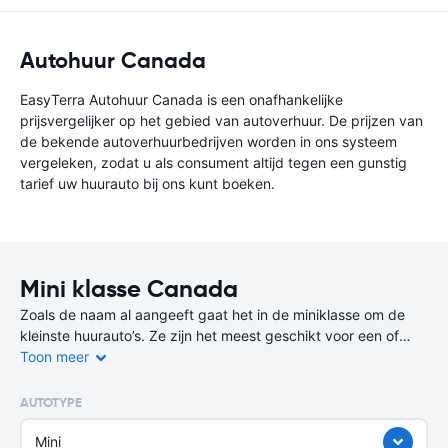
Autohuur Canada
EasyTerra Autohuur Canada is een onafhankelijke
prijsvergelijker op het gebied van autoverhuur. De prijzen van
de bekende autoverhuurbedrijven worden in ons systeem
vergeleken, zodat u als consument altijd tegen een gunstig
tarief uw huurauto bij ons kunt boeken.
Mini klasse Canada
Zoals de naam al aangeeft gaat het in de miniklasse om de
kleinste huurauto’s. Ze zijn het meest geschikt voor een of
twee personen en hebben meestal maar twee deuren.
Toon meer
De bagageruimte is beperkt, maar deze auto kun je wel kwijt
AUTOTYPE
op de kleinste parkeerplekjes! Deze auto’s zijn niet alleen
goedkoop om te huren, maar ook erg zuinig in brandstof- of
Mini