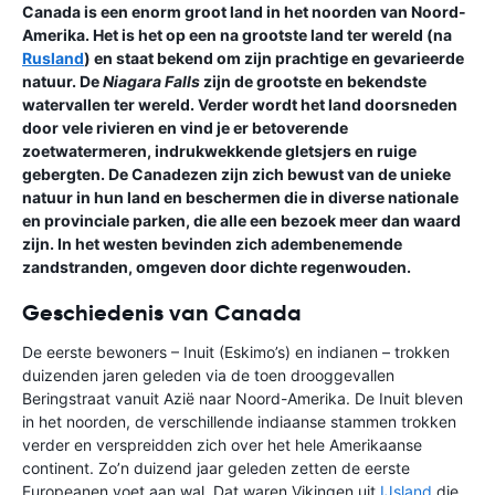
Canada is een enorm groot land in het noorden van Noord-
Amerika. Het is het op een na grootste land ter wereld (na
Rusland
) en staat bekend om zijn prachtige en gevarieerde
natuur. De
Niagara Falls
zijn de grootste en bekendste
watervallen ter wereld. Verder wordt het land doorsneden
door vele rivieren en vind je er betoverende
zoetwatermeren, indrukwekkende gletsjers en ruige
gebergten. De Canadezen zijn zich bewust van de unieke
natuur in hun land en beschermen die in diverse nationale
en provinciale parken, die alle een bezoek meer dan waard
zijn. In het westen bevinden zich adembenemende
zandstranden, omgeven door dichte regenwouden.
Geschiedenis van Canada
De eerste bewoners – Inuit (Eskimo’s) en indianen – trokken
duizenden jaren geleden via de toen drooggevallen
Beringstraat vanuit Azië naar Noord-Amerika. De Inuit bleven
in het noorden, de verschillende indiaanse stammen trokken
verder en verspreidden zich over het hele Amerikaanse
continent. Zo’n duizend jaar geleden zetten de eerste
Europeanen voet aan wal. Dat waren Vikingen uit
IJsland
die