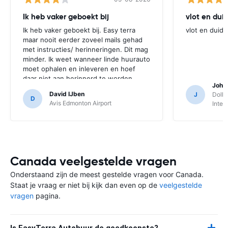
Ik heb vaker geboekt bij
vlot en duid
Ik heb vaker geboekt bij. Easy terra
vlot en duide
maar nooit eerder zoveel mails gehad
met instructies/ herinneringen. Dit mag
minder. Ik weet wanneer linde huurauto
moet ophalen en inleveren en hoef
daar niet aan herinnerd te worden.
Joha
Gewoon de mail met de voucher is
David IJben
J
Dolla
voldoende.
D
Avis Edmonton Airport
Inter
Canada veelgestelde vragen
Onderstaand zijn de meest gestelde vragen voor Canada.
Staat je vraag er niet bij kijk dan even op de
veelgestelde
vragen
pagina.
Is EasyTerra Autohuur de goedkoopste?