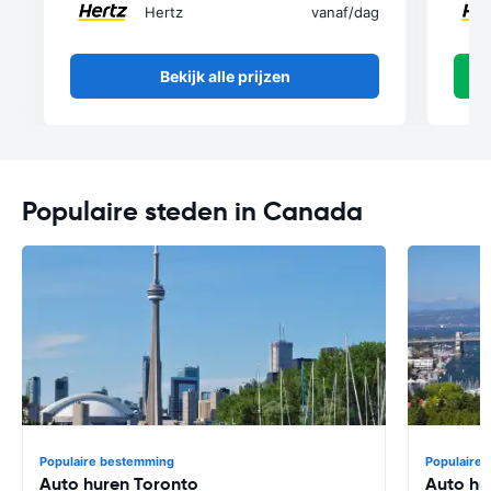
Hertz
vanaf
/dag
Bekijk alle prijzen
Populaire steden in Canada
Populaire bestemming
Populaire
Auto huren Toronto
Auto hu