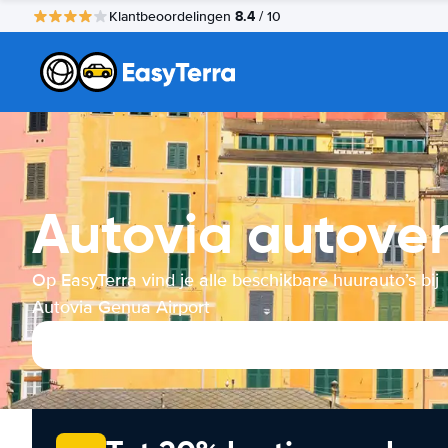
8.4
Klantbeoordelingen
/ 10
Autovia autove
Op EasyTerra vind je alle beschikbare huurauto’s bij
Autovia Genua Airport