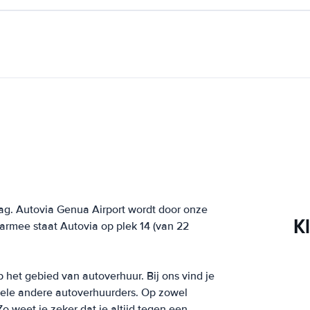
ag. Autovia Genua Airport wordt door onze
K
armee staat Autovia op plek 14 (van 22
p het gebied van autoverhuur. Bij ons vind je
 vele andere autoverhuurders. Op zowel
o weet je zeker dat je altijd tegen een