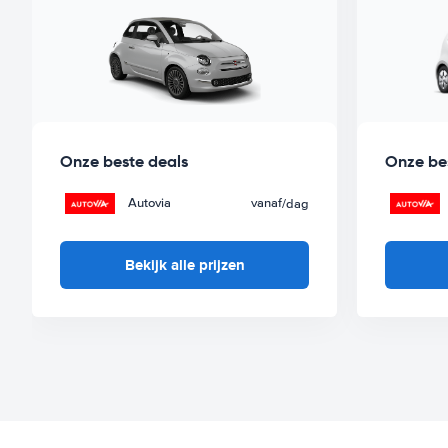
Onze beste deals
Onze be
Autovia
vanaf
/dag
Bekijk alle prijzen