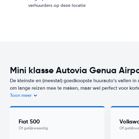
verhuurders op deze locatie
Mini klasse Autovia Genua Airp
De kleinste en (meestal) goedkoopste huurauto’s vallen in 
om lange reizen mee te maken, maar wel perfect voor kort
Toon meer
Je bent niet alleen voordelig uit bij de huur van de auto, m
auto’s verbruiken heel weinig brandstof. Een auto uit dez
Airport) vanaf
per dag. Zorgeloos op reis? Kies dan voor on
Fiat 500
Volksw
deze klasse met Worry-Free label huur je vanaf
/dag bij Au
Of gelijkwaardig
Of gelijkw