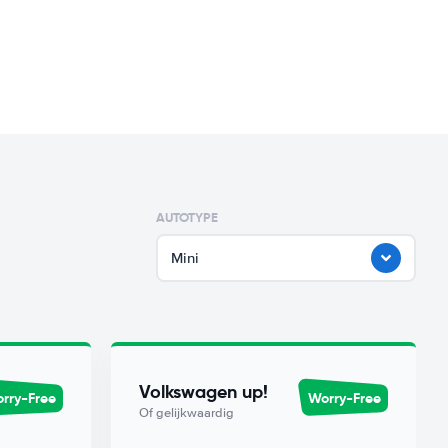
AUTOTYPE
Mini
Volkswagen up!
rry-Free
Worry-Free
Of gelijkwaardig