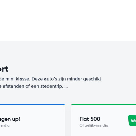
ort
de mini klasse. Deze auto’s zijn minder geschikt
e afstanden of een stedentrip.
aar ook tijdens het gebruik, want deze mini-
e klasse huur je op deze bestemming (Genua
s Worry-Free label. De goedkoopste auto uit
agen up!
Fiat 500
Wo
tovia.
aardig
Of gelijkwaardig