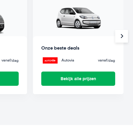
Onze beste deals
vanaf
Autovia
vanaf
/dag
/dag
Bekijk alle prijzen