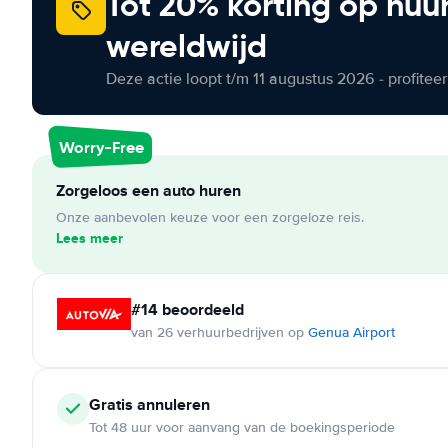
Tot 20% korting op huu
wereldwijd
Deze actie loopt t/m 11 augustus 2026 - profite
Worry-Free
Zorgeloos een auto huren
Onze aanbevolen keuze voor een zorgeloze reis.
Lees meer
#14 beoordeeld
van 26 verhuurbedrijven op
Genua Airport
Gratis annuleren
Tot 48 uur voor aanvang van de boekingsperiode