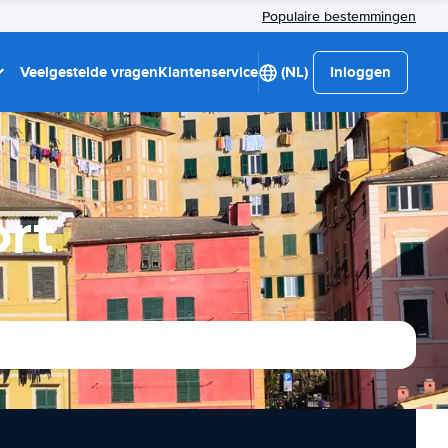
Populaire bestemmingen
Veelgestelde vragen
Klantenservice
(NL)
Inloggen
rt