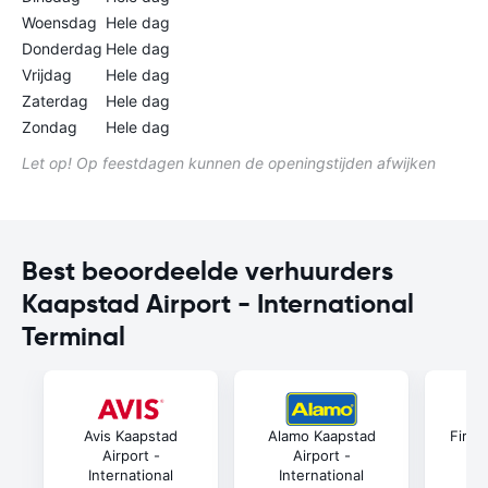
Woensdag
Hele dag
Donderdag
Hele dag
Vrijdag
Hele dag
Zaterdag
Hele dag
Zondag
Hele dag
Let op! Op feestdagen kunnen de openingstijden afwijken
Best beoordeelde verhuurders
Kaapstad Airport - International
Terminal
Avis Kaapstad
Alamo Kaapstad
First
Airport -
Airport -
International
International
In