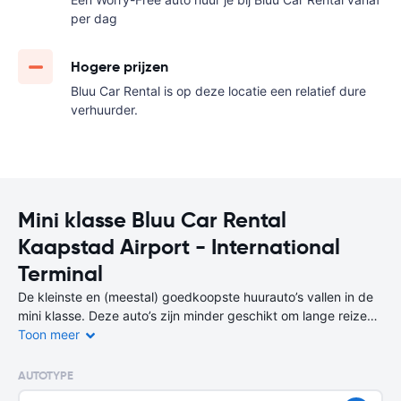
per dag
Hogere prijzen
Bluu Car Rental is op deze locatie een relatief dure
verhuurder.
Mini klasse Bluu Car Rental
Kaapstad Airport - International
Terminal
De kleinste en (meestal) goedkoopste huurauto’s vallen in de
mini klasse. Deze auto’s zijn minder geschikt om lange reizen
mee te maken, maar wel perfect voor korte afstanden of een
Toon meer
stedentrip.
AUTOTYPE
Je bent niet alleen voordelig uit bij de huur van de auto, maar