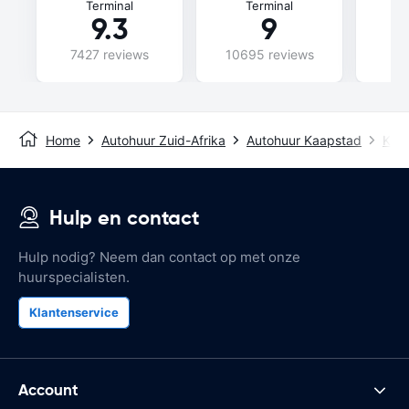
Terminal
Terminal
9.3
9
7427 reviews
10695 reviews
70
Home
Autohuur Zuid-Afrika
Autohuur Kaapstad
Kaap
Hulp en contact
Hulp nodig? Neem dan contact op met onze
huurspecialisten.
Klantenservice
Account