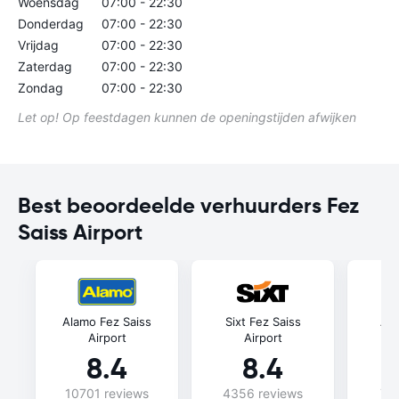
Woensdag
07:00 - 22:30
Donderdag
07:00 - 22:30
Vrijdag
07:00 - 22:30
Zaterdag
07:00 - 22:30
Zondag
07:00 - 22:30
Let op! Op feestdagen kunnen de openingstijden afwijken
Best beoordeelde verhuurders Fez
Saiss Airport
Alamo Fez Saiss
Sixt Fez Saiss
Avi
Airport
Airport
8.4
8.4
10701 reviews
4356 reviews
74