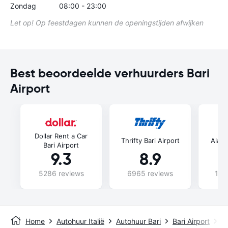
Zondag
08:00 - 23:00
Let op! Op feestdagen kunnen de openingstijden afwijken
Best beoordeelde verhuurders Bari
Airport
Dollar Rent a Car
Thrifty Bari Airport
Alamo
Bari Airport
9.3
8.9
5286 reviews
6965 reviews
106
Home
Autohuur Italië
Autohuur Bari
Bari Airport
E