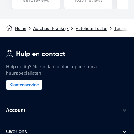
8812 reviews
10251 reviews
74
Home
Autohuur Frankrijk
Autohuur Toulon
Toulon Air
Hulp en contact
Hulp nodig? Neem dan contact op met onze
huurspecialisten.
Klantenservice
Account
Over ons