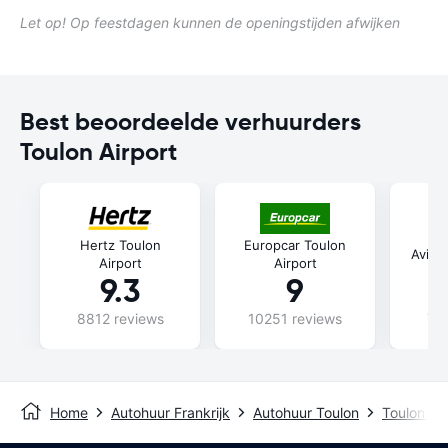
Let op! Op feestdagen kunnen de openingstijden afwijken
Best beoordeelde verhuurders
Toulon Airport
Hertz Toulon
Europcar Toulon
Avis 
Airport
Airport
9.3
9
8812 reviews
10251 reviews
74
Home
Autohuur Frankrijk
Autohuur Toulon
Toulon Air