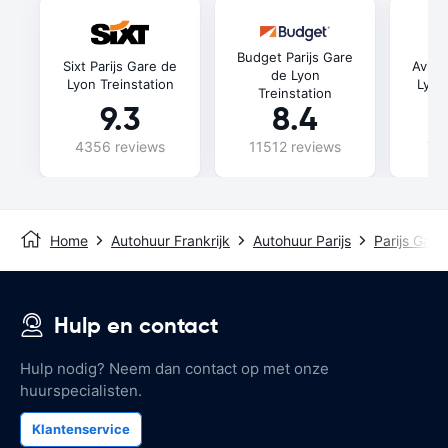
Budget Parijs Gare
Sixt Parijs Gare de
Avis 
de Lyon
Lyon Treinstation
Lyon 
Treinstation
9.3
8.4
4356 reviews
11512 reviews
74
Home
Autohuur Frankrijk
Autohuur Parijs
Parijs Gare
Hulp en contact
Hulp nodig? Neem dan contact op met onze
huurspecialisten.
Klantenservice