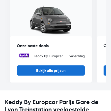
Onze beste deals
Onz
Keddy By Europcar
vanaf
/dag
Bekijk alle prijzen
Keddy By Europcar Parijs Gare de
Lyon Treinstation veelgestelde