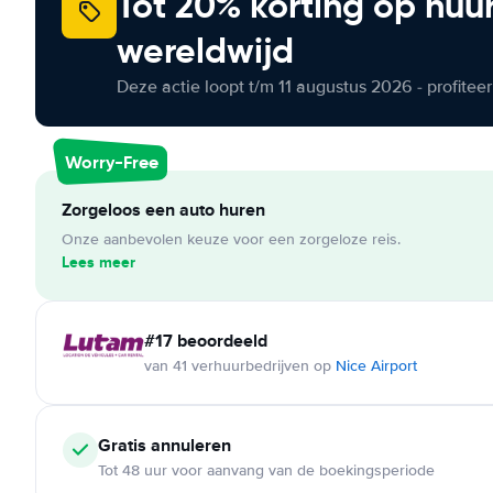
Tot 20% korting op huu
wereldwijd
Deze actie loopt t/m 11 augustus 2026 - profite
Worry-Free
Zorgeloos een auto huren
Onze aanbevolen keuze voor een zorgeloze reis.
Lees meer
#17 beoordeeld
van 41 verhuurbedrijven op
Nice Airport
Gratis annuleren
Tot 48 uur voor aanvang van de boekingsperiode