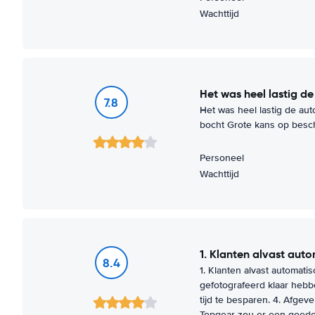
Wachttijd
Het was heel lastig de
7.8
Het was heel lastig de au
bocht Grote kans op besc
Personeel
Wachttijd
1. Klanten alvast a
8.4
1. Klanten alvast automati
gefotografeerd klaar hebbe
tijd te besparen. 4. Afgev
Topgear zou er een goede