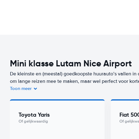
Mini klasse Lutam Nice Airport
De kleinste en (meestal) goedkoopste huurauto’s vallen in 
om lange reizen mee te maken, maar wel perfect voor kort
Toon meer
Je bent niet alleen voordelig uit bij de huur van de auto, m
auto’s verbruiken heel weinig brandstof. Een auto uit dez
Airport) vanaf
per dag.
Toyota Yaris
Fiat 50
Of gelijkwaardig
Of gelijkw