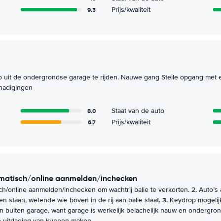
9.3
Prijs/kwaliteit
to uit de ondergrondse garage te rijden. Nauwe gang Steile opgang met 
hadigingen
8.0
Staat van de auto
6.7
Prijs/kwaliteit
utomatisch/online aanmelden/inchecken
sch/online aanmelden/inchecken om wachtrij balie te verkorten. 2. Auto’s 
n staan, wetende wie boven in de rij aan balie staat. 3. Keydrop mogeli
en buiten garage, want garage is werkelijk belachelijk nauw en ondergro
 uitdaging van kunnen maken.