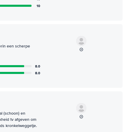
10
erin een scherpe
8.0
8.0
al (schoon) en
jkheid tv afgeven om
nds kronkelweggetje.