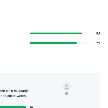
8.7
7.9
 een klein minpuntje
 goed om te weten.
10