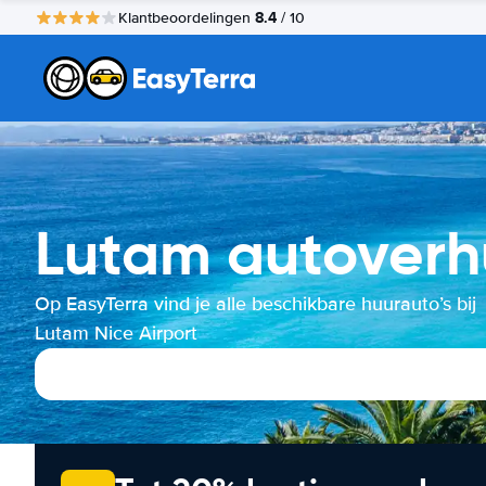
8.4
Klantbeoordelingen
/ 10
Lutam autoverhu
Op EasyTerra vind je alle beschikbare huurauto’s bij
Lutam Nice Airport