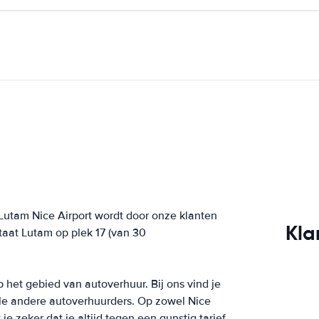
Lutam Nice Airport wordt door onze klanten
Kla
aat Lutam op plek 17 (van 30
p het gebied van autoverhuur. Bij ons vind je
ele andere autoverhuurders. Op zowel Nice
e zeker dat je altijd tegen een gunstig tarief