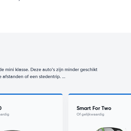
de mini klasse. Deze auto’s zijn minder geschikt
e afstanden of een stedentrip.
aar ook tijdens het gebruik, want deze mini-
e klasse huur je op deze bestemming (Nice
0
Smart For Two
aardig
Of gelijkwaardig