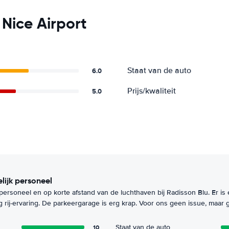
Nice Airport
Staat van de auto
6.0
Prijs/kwaliteit
5.0
elijk personeel
k personeel en op korte afstand van de luchthaven bij Radisson Blu. Er is
g rij-ervaring. De parkeergarage is erg krap. Voor ons geen issue, maar
10
Staat van de auto