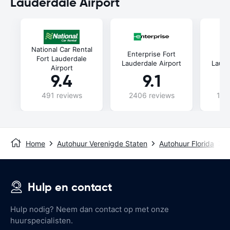
Lauderdale Airport
National Car Rental
Enterprise Fort
A
Fort Lauderdale
Lauderdale Airport
Laude
Airport
9.4
9.1
491 reviews
2406 reviews
106
Home
Autohuur Verenigde Staten
Autohuur Florida
A
Hulp en contact
Hulp nodig? Neem dan contact op met onze
huurspecialisten.