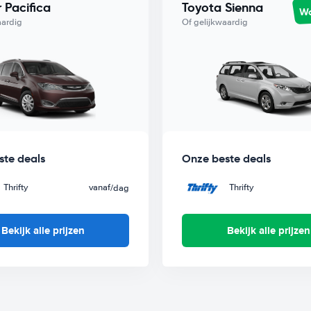
r Pacifica
Toyota Sienna
Wo
ur je vanaf
/dag bij Thrifty.
aardig
Of gelijkwaardig
ste deals
Onze beste deals
Thrifty
vanaf
Thrifty
/dag
Bekijk alle prijzen
Bekijk alle prijzen