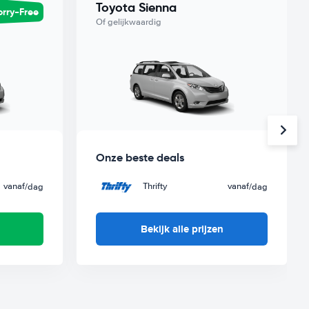
Toyota Sienna
rry-Free
Of gelijkwaardig
Onze beste deals
vanaf
Thrifty
vanaf
/dag
/dag
Bekijk alle prijzen