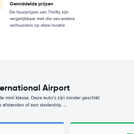
Gemiddelde prijzen
De huurprijzen van Thrifty zijn
vergelijkbaar met die van andere
verhuurders op deze locatie
ternational Airport
de mini klasse. Deze auto’s zijn minder geschikt
e afstanden of een stedentrip.
aar ook tijdens het gebruik, want deze mini-
 klasse huur je op deze bestemming (Harry Reid
s dan voor ons Worry-Free label. De