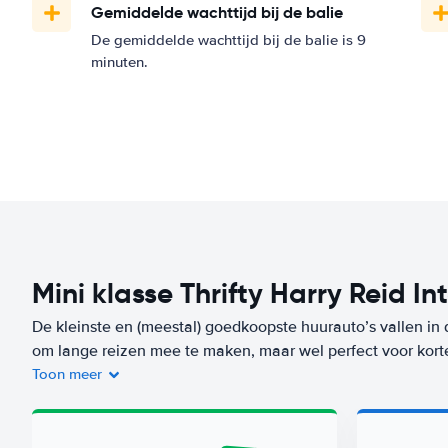
Gemiddelde wachttijd bij de balie
De gemiddelde wachttijd bij de balie is 9
minuten.
Mini klasse Thrifty Harry Reid In
De kleinste en (meestal) goedkoopste huurauto’s vallen in 
om lange reizen mee te maken, maar wel perfect voor kort
Toon meer
Je bent niet alleen voordelig uit bij de huur van de auto, m
auto’s verbruiken heel weinig brandstof. Een auto uit deze
International Airport) vanaf
per dag. Zorgeloos op reis? Kie