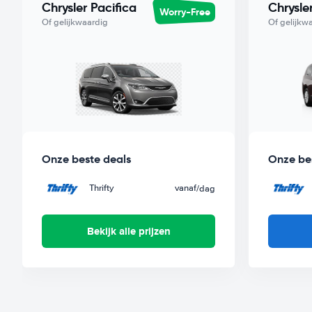
Chrysler Pacifica
Chrysle
Worry-Free
goedkoopste auto uit deze klasse met Worry-Free label hu
Of gelijkwaardig
Of gelijkw
Onze beste deals
Onze be
Thrifty
vanaf
/dag
Bekijk alle prijzen