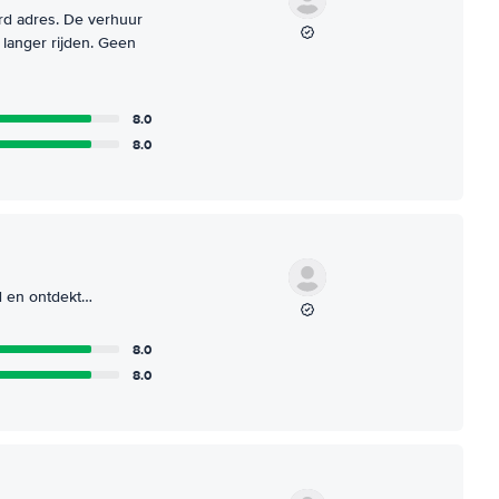
rd adres. De verhuur
 langer rijden. Geen
8.0
8.0
rd en ontdekt…
8.0
8.0