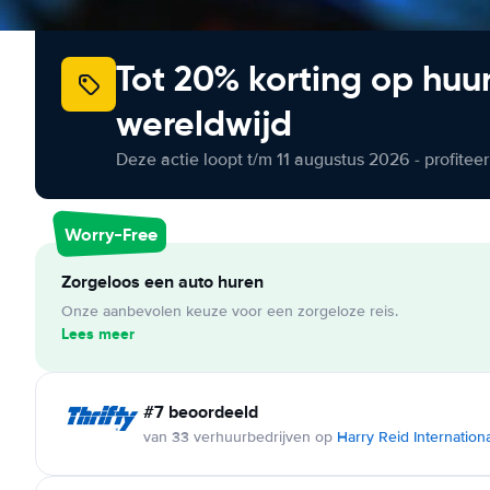
Tot 20% korting op huu
wereldwijd
Deze actie loopt t/m 11 augustus 2026 - profite
Worry-Free
Zorgeloos een auto huren
Onze aanbevolen keuze voor een zorgeloze reis.
Lees meer
#7 beoordeeld
van 33 verhuurbedrijven op
Harry Reid Internationa