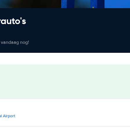
rauto's
er vandaag nog!
l Airport