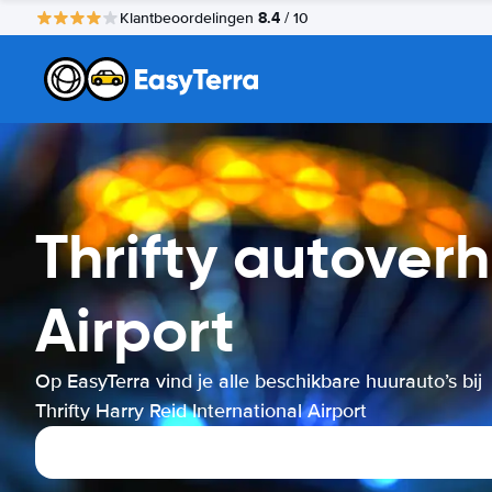
8.4
Klantbeoordelingen
/ 10
Thrifty autoverh
Airport
Op EasyTerra vind je alle beschikbare huurauto’s bij
Thrifty Harry Reid International Airport