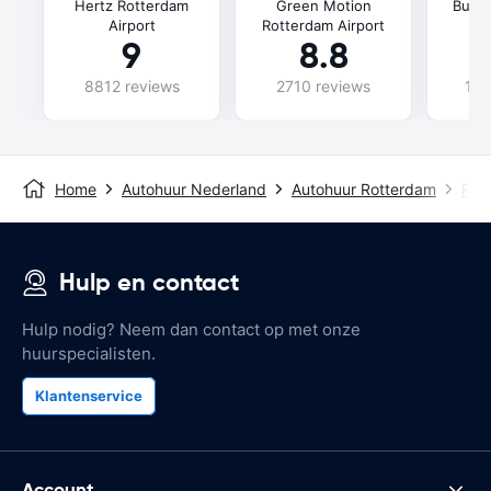
Hertz Rotterdam
Green Motion
Budg
Airport
Rotterdam Airport
9
8.8
8812 reviews
2710 reviews
115
Home
Autohuur Nederland
Autohuur Rotterdam
Rot
Hulp en contact
Hulp nodig? Neem dan contact op met onze
huurspecialisten.
Klantenservice
Account