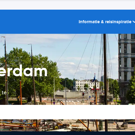
Informatie & reisinspiratie
terdam
 te