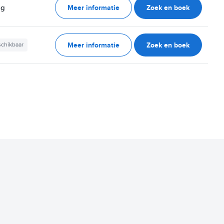
Meer informatie
Zoek en boek
ag
Meer informatie
Zoek en boek
schikbaar