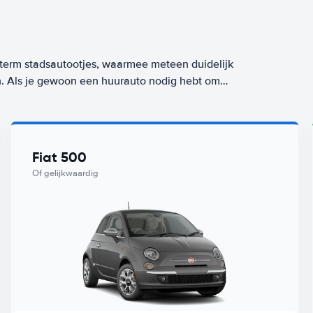
term stadsautootjes, waarmee meteen duidelijk
en. Als je gewoon een huurauto nodig hebt om
gste en ook zuinigste keuze om te huren. Een
am) vanaf
per dag. Zorgeloos op reis? Kies dan
Fiat 500
lasse met Worry-Free label huur je vanaf
/dag
Of gelijkwaardig