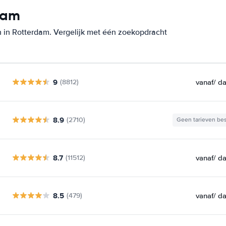
dam
 in Rotterdam. Vergelijk met één zoekopdracht
9
vanaf
/ d
(8812)
8.9
(2710)
Geen tarieven be
8.7
vanaf
/ d
(11512)
8.5
vanaf
/ d
(479)