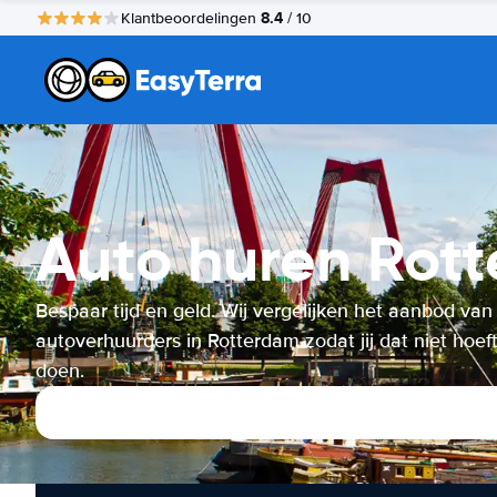
8.4
Klantbeoordelingen
/ 10
Auto huren Rot
Bespaar tijd en geld. Wij vergelijken het aanbod van
autoverhuurders in Rotterdam zodat jij dat niet hoeft
doen.