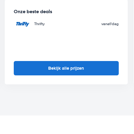
Onze beste deals
Thrifty
vanaf
/dag
Bekijk alle prijzen