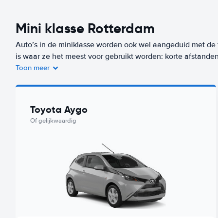
Mini klasse Rotterdam
Auto’s in de miniklasse worden ook wel aangeduid met de 
is waar ze het meest voor gebruikt worden: korte afstand
door de directe omgeving te rijden, zijn deze auto’s
Toon meer
perfect. Meestal is een auto uit de miniklasse de voordeli
auto uit deze klasse huur je op deze bestemming (Rotterd
Toyota Aygo
voor ons Worry-Free label. De goedkoopste auto uit deze k
Of gelijkwaardig
bij Budget.