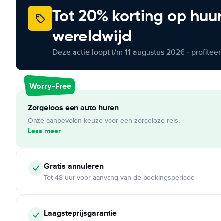
Tot 20% korting op huu
wereldwijd
Deze actie loopt t/m 11 augustus 2026 - profite
Worry-Free
Zorgeloos een auto huren
Onze aanbevolen keuze voor een zorgeloze reis.
Lees meer
Gratis annuleren
Tot 48 uur voor aanvang van de boekingsperiode
Laagsteprijsgarantie