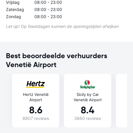
Vrijdag
08:00 - 23:00
Zaterdag
08:00 - 23:00
Zondag
08:00 - 23:00
Let op! Op feestdagen kunnen de openingstijden afwijken
Best beoordeelde verhuurders
Venetië Airport
Hertz Venetië
Sicily by Car
Fli
Airport
Venetië Airport
8.6
8.4
8807 reviews
3860 reviews
47