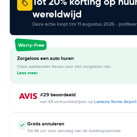
Tot 20% korting op huu
wereldwijd
Deze actie loopt t/m 11 augustus 2026 - profite
Worry-Free
Zorgeloos een auto huren
Onze aanbevolen keuze voor een zorgeloze reis.
Lees meer
#29 beoordeeld
van 43 verhuurbedrijven op
Lamezia Terme Airport
Gratis annuleren
Tot 48 uur voor aanvang van de boekingsperiode