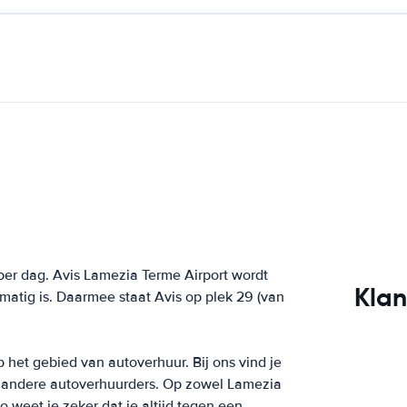
er dag. Avis Lamezia Terme Airport wordt
Klan
atig is. Daarmee staat Avis op plek 29 (van
p het gebied van autoverhuur. Bij ons vind je
le andere autoverhuurders. Op zowel Lamezia
 weet je zeker dat je altijd tegen een