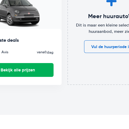
Meer huurauto'
Dit is maar een kleine select
huuraanbod, meer zi
ste deals
Vul de huurperiode 
Avis
vanaf
/dag
Bekijk alle prijzen