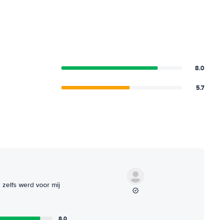
8.0
5.7
zelfs werd voor mij
8.0