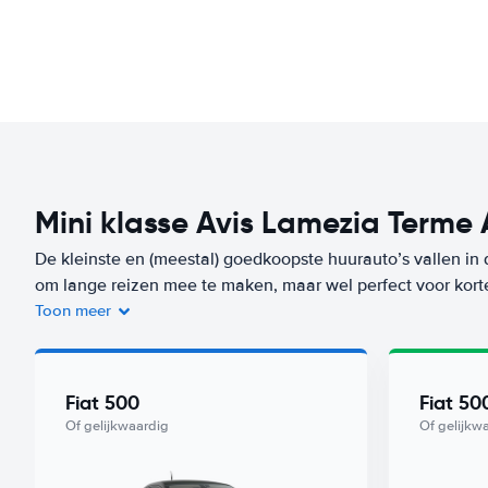
Mini klasse Avis Lamezia Terme 
De kleinste en (meestal) goedkoopste huurauto’s vallen in 
om lange reizen mee te maken, maar wel perfect voor kort
Toon meer
Je bent niet alleen voordelig uit bij de huur van de auto, m
auto’s verbruiken heel weinig brandstof. Een auto uit dez
Terme Airport) vanaf
per dag. Zorgeloos op reis? Kies dan 
Fiat 500
Fiat 50
uit deze klasse met Worry-Free label huur je vanaf
/dag bij
Of gelijkwaardig
Of gelijkw