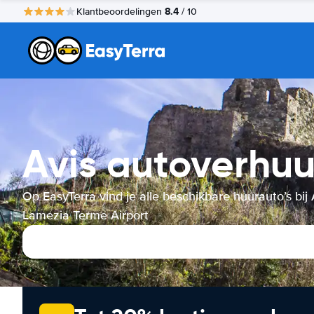
8.4
Klantbeoordelingen
/ 10
Avis autoverhuu
Op EasyTerra vind je alle beschikbare huurauto’s bij 
Lamezia Terme Airport