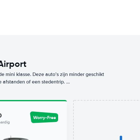
Airport
de mini klasse. Deze auto’s zijn minder geschikt
e afstanden of een stedentrip.
aar ook tijdens het gebruik, want deze mini-
e klasse huur je op deze bestemming (Lamezia
voor ons Worry-Free label. De goedkoopste auto
0
Worry-Free
 Avis.
aardig