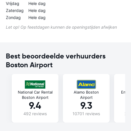
Vrijdag
Hele dag
Zaterdag
Hele dag
Zondag
Hele dag
Let op! Op feestdagen kunnen de openingstijden afwijken
Best beoordeelde verhuurders
Boston Airport
National Car Rental
Alamo Boston
Enter
Boston Airport
Airport
9.4
9.3
492 reviews
10701 reviews
240