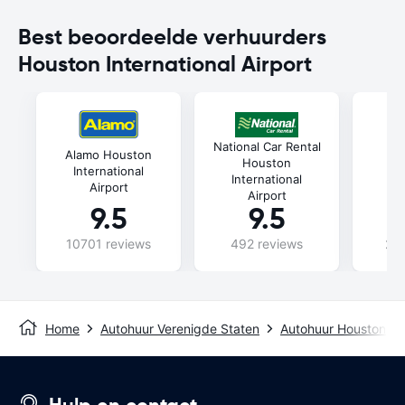
Best beoordeelde verhuurders
Houston International Airport
National Car Rental
E
Alamo Houston
Houston
International
International
In
Airport
Airport
9.5
9.5
10701 reviews
492 reviews
240
Home
Autohuur Verenigde Staten
Autohuur Houston