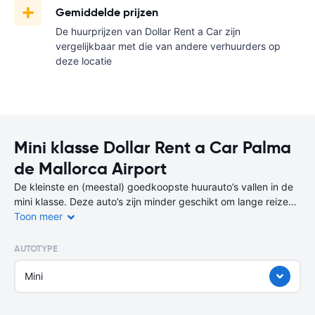
Gemiddelde prijzen
De huurprijzen van Dollar Rent a Car zijn
vergelijkbaar met die van andere verhuurders op
deze locatie
Mini klasse Dollar Rent a Car Palma
de Mallorca Airport
De kleinste en (meestal) goedkoopste huurauto’s vallen in de
mini klasse. Deze auto’s zijn minder geschikt om lange reizen
mee te maken, maar wel perfect voor korte afstanden of een
Toon meer
stedentrip.
AUTOTYPE
Je bent niet alleen voordelig uit bij de huur van de auto, maar
ook tijdens het gebruik, want deze mini-auto’s verbruiken heel
Mini
weinig brandstof. Een auto uit deze klasse huur je op deze
bestemming (Palma de Mallorca Airport) vanaf
per dag.