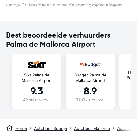
Let op! Op feestdagen kunnen de openingstijden afwijken
Best beoordeelde verhuurders
Palma de Mallorca Airport
Hipe
Sixt Palma de
Budget Palma de
Palma
Mallorca Airport
Mallorca Airport
9.3
8.9
4356 reviews
11512 reviews
49
Home
Autohuur Spanje
Autohuur Mallorca
Autohuur 