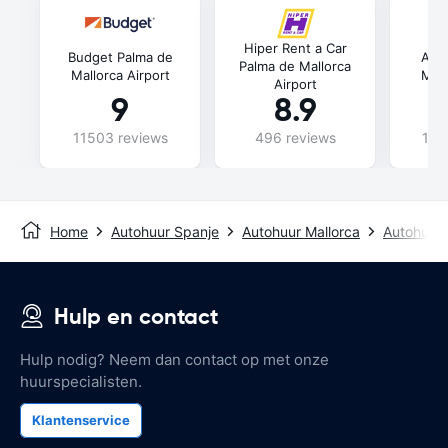
Hiper Rent a Car
Budget Palma de
Ala
Palma de Mallorca
Mallorca Airport
Mall
Airport
9
8.9
11503 reviews
496 reviews
106
Home
Autohuur Spanje
Autohuur Mallorca
Autohuur 
Hulp en contact
Hulp nodig? Neem dan contact op met onze
huurspecialisten.
Klantenservice