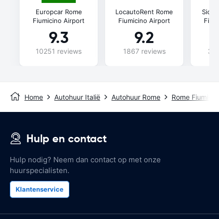
Europcar Rome
LocautoRent Rome
Sicil
Fiumicino Airport
Fiumicino Airport
Fium
9.3
9.2
10251 reviews
1867 reviews
386
Home
Autohuur Italië
Autohuur Rome
Rome Fiumicino
Hulp en contact
Hulp nodig? Neem dan contact op met onze
huurspecialisten.
Klantenservice