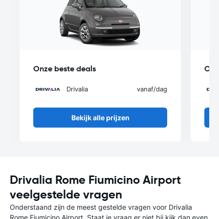
Onze beste deals
Onz
Drivalia
vanaf
/dag
Bekijk alle prijzen
Drivalia Rome Fiumicino Airport
veelgestelde vragen
Onderstaand zijn de meest gestelde vragen voor Drivalia
Rome Fiumicino Airport. Staat je vraag er niet bij kijk dan even