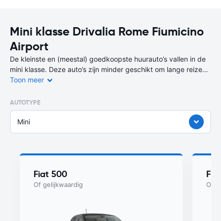
Mini klasse Drivalia Rome Fiumicino
Airport
De kleinste en (meestal) goedkoopste huurauto’s vallen in de
mini klasse. Deze auto’s zijn minder geschikt om lange reizen
mee te maken, maar wel perfect voor korte afstanden of een
Toon meer
stedentrip.
AUTOTYPE
Je bent niet alleen voordelig uit bij de huur van de auto, maar
ook tijdens het gebruik, want deze mini-auto’s verbruiken heel
Mini
weinig brandstof. Een auto uit deze klasse huur je op deze
bestemming (Rome Fiumicino Airport) vanaf
per dag.
Fiat 500
Fia
Of gelijkwaardig
Of g