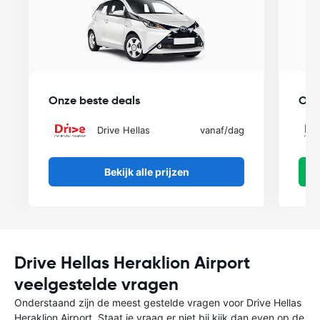
Onze beste deals
Onz
Drive Hellas
vanaf
/dag
Bekijk alle prijzen
Drive Hellas Heraklion Airport
veelgestelde vragen
Onderstaand zijn de meest gestelde vragen voor Drive Hellas
Heraklion Airport. Staat je vraag er niet bij kijk dan even op de