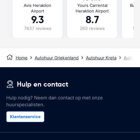
Avis Heraklion
Yours Carrental
Budg
Airport
Heraklion Airport
9.3
8.7
7437 reviews
260 reviews
115
Home
Autohuur Griekenland
Autohuur Kreta
Autohuu
Hulp en contact
Hulp nodig? Neem dan contact op met onze
huurspecialisten.
Klantenservice