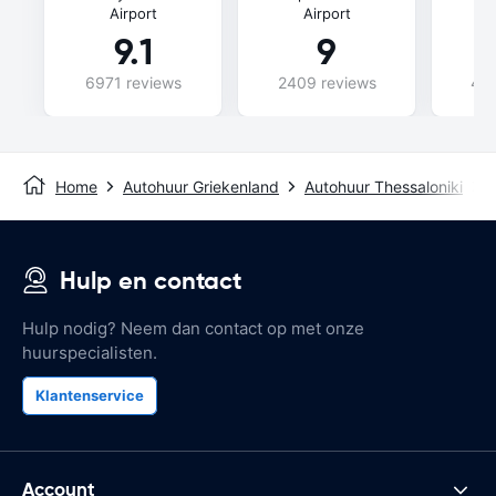
Airport
Airport
9.1
9
6971 reviews
2409 reviews
435
Home
Autohuur Griekenland
Autohuur Thessaloniki
H
Hulp en contact
Hulp nodig? Neem dan contact op met onze
huurspecialisten.
Klantenservice
Account