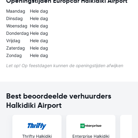
Openingstijden Europcar Halkidiki Airport
Maandag
Hele dag
Dinsdag
Hele dag
Woensdag
Hele dag
Donderdag
Hele dag
Vrijdag
Hele dag
Zaterdag
Hele dag
Zondag
Hele dag
Let op! Op feestdagen kunnen de openingstijden afwijken
Best beoordeelde verhuurders
Halkidiki Airport
Thrifty Halkidiki
Enterprise Halkidiki
Six