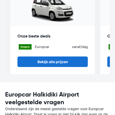
Onze beste deals
Onz
Europcar
vanaf
/dag
Bekijk alle prijzen
Europcar Halkidiki Airport
veelgestelde vragen
Onderstaand zijn de meest gestelde vragen voor Europcar
Halkidiki Airport. Staat je vraag er niet bij kijk dan even op de