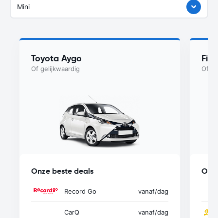
Mini
Toyota Aygo
Fia
Of gelijkwaardig
Of ge
Onze beste deals
Onze
Record Go
vanaf
/dag
CarQ
vanaf
/dag