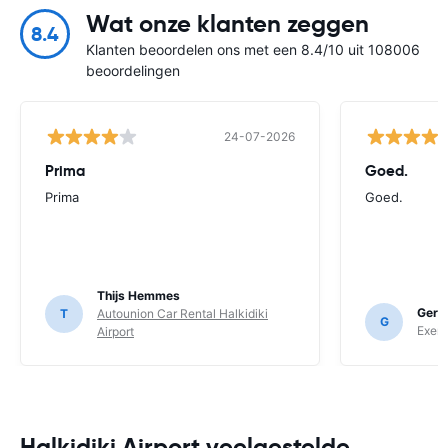
Wat onze klanten zeggen
8.4
Klanten beoordelen ons met een 8.4/10 uit 108006
beoordelingen
24-07-2026
Prima
Goed.
Prima
Goed.
Thijs Hemmes
Gerr
T
Autounion Car Rental Halkidiki
G
Exer 
Airport
Halkidiki Airport veelgestelde