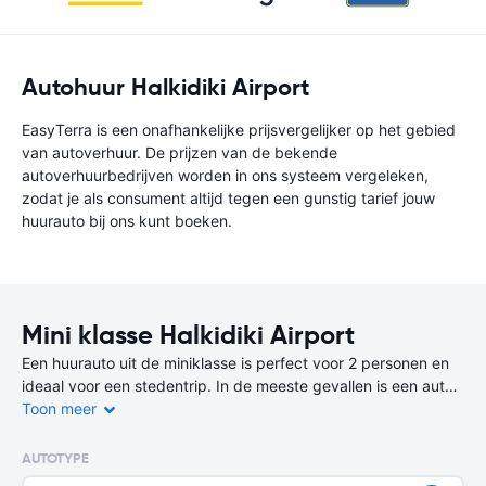
Autohuur Halkidiki Airport
EasyTerra is een onafhankelijke prijsvergelijker op het gebied
van autoverhuur. De prijzen van de bekende
autoverhuurbedrijven worden in ons systeem vergeleken,
zodat je als consument altijd tegen een gunstig tarief jouw
huurauto bij ons kunt boeken.
Mini klasse Halkidiki Airport
Een huurauto uit de miniklasse is perfect voor 2 personen en
ideaal voor een stedentrip. In de meeste gevallen is een auto
uit de miniklasse de goedkoopste en zuinigste keuze.
Toon meer
Er zijn op deze bestemming niet alleen 2-deurs huurauto’s
AUTOTYPE
beschikbaar, maar ook 4-deurs varianten