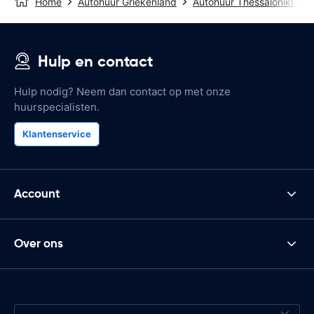
Home
Autohuur Griekenland
Autohuur Thessaloniki
H
Hulp en contact
Hulp nodig? Neem dan contact op met onze
huurspecialisten.
Klantenservice
Account
Over ons