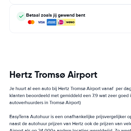
Betaal zoals jij gewend bent
Hertz Tromsø Airport
Je huurt al een auto bij Hertz Tromsø Airport vanaf
per dag
klanten beoordeeld met gemiddeld een 7.9 wat zeer goed is
autoverhuurders in Tromsø Airport)
EasyTerra Autohuur is een onafhankelijke prijsvergelijker o
naast de autohuur prijzen van Hertz ook de prijzen van v
Airport als op 24.000+ andere locaties wereldwijd. Zo weet j