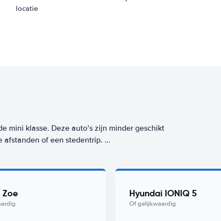
locatie
de mini klasse. Deze auto’s zijn minder geschikt
e afstanden of een stedentrip.
aar ook tijdens het gebruik, want deze mini-
e klasse huur je op deze bestemming (Tromsø
s Worry-Free label. De goedkoopste auto uit
 Zoe
Hyundai IONIQ 5
rtz.
aardig
Of gelijkwaardig