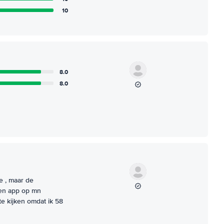
10
8.0
8.0
e , maar de
een app op mn
te kijken omdat ik 58