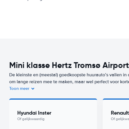
Mini klasse Hertz Tromsø Airport
De kleinste en (meestal) goedkoopste huurauto’s vallen in 
om lange reizen mee te maken, maar wel perfect voor kort
Toon meer
Je bent niet alleen voordelig uit bij de huur van de auto, m
auto’s verbruiken heel weinig brandstof. Een auto uit dez
Airport) vanaf
per dag. Zorgeloos op reis? Kies dan voor on
Hyundai Inster
Renault
deze klasse met Worry-Free label huur je vanaf
/dag bij He
Of gelijkwaardig
Of gelijkw