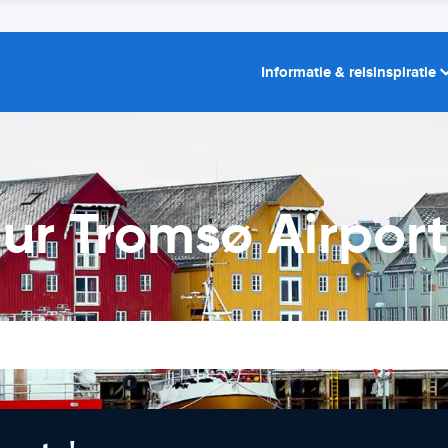
Informatie & reisinspiratie
ur Tromsø Airpor