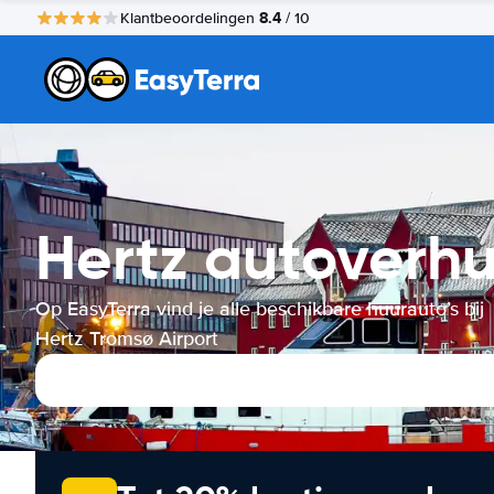
8.4
Klantbeoordelingen
/ 10
Hertz autoverhu
Op EasyTerra vind je alle beschikbare huurauto’s bij
Hertz Tromsø Airport