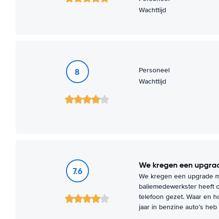
Wachttijd
Personeel
8
Wachttijd
We kregen een upgr
7.6
We kregen een upgrade ma
baliemedewerkster heeft o
telefoon gezet. Waar en ho
jaar in benzine auto’s heb