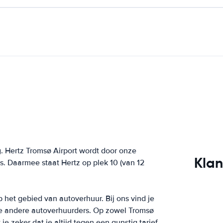
. Hertz Tromsø Airport wordt door onze
Klan
. Daarmee staat Hertz op plek 10 (van 12
p het gebied van autoverhuur. Bij ons vind je
ele andere autoverhuurders. Op zowel Tromsø
e zeker dat je altijd tegen een gunstig tarief