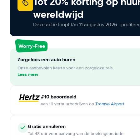
Tot 20% korting op huu
wereldwijd
Deze actie loopt t/m 11 augustus 2026 - profite
Worry-Free
Zorgeloos een auto huren
Onze aanbevolen keuze voor een zorgeloze reis.
Lees meer
#10 beoordeeld
van 16 verhuurbedrijven op
Tromsø Airport
Gratis annuleren
Tot 48 uur voor aanvang van de boekingsperiode