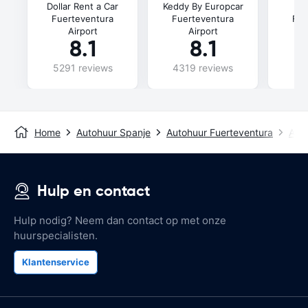
Dollar Rent a Car
Keddy By Europcar
Fuerteventura
Fuerteventura
Fue
Airport
Airport
8.1
8.1
5291 reviews
4319 reviews
62
Home
Autohuur Spanje
Autohuur Fuerteventura
Auto
Hulp en contact
Hulp nodig? Neem dan contact op met onze
huurspecialisten.
Klantenservice