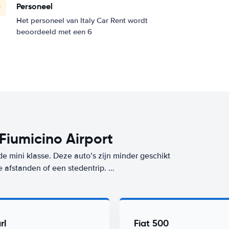
Personeel
Het personeel van Italy Car Rent wordt
beoordeeld met een 6
 Fiumicino Airport
de mini klasse. Deze auto’s zijn minder geschikt
e afstanden of een stedentrip.
aar ook tijdens het gebruik, want deze mini-
e klasse huur je op deze bestemming (Rome
dan voor ons Worry-Free label. De goedkoopste
rl
Fiat 500