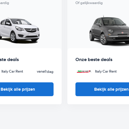
g bij Italy Car Rent.
aardig
Of gelijkwaardig
ste deals
Onze beste deals
Italy Car Rent
vanaf
Italy Car Rent
/dag
Bekijk alle prijzen
Bekijk alle prijzen