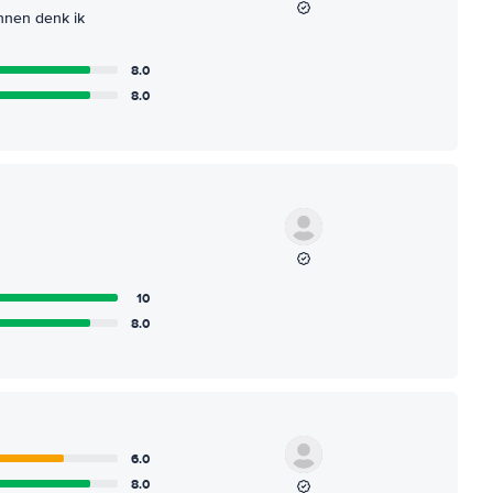
nnen denk ik
8.0
8.0
10
8.0
6.0
8.0