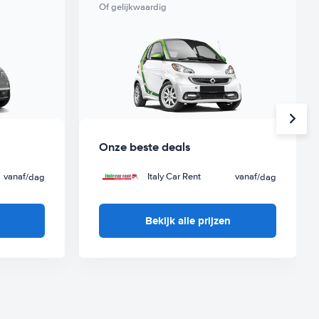
Of gelijkwaardig
Onze beste deals
vanaf
Italy Car Rent
vanaf
/dag
/dag
Bekijk alle prijzen