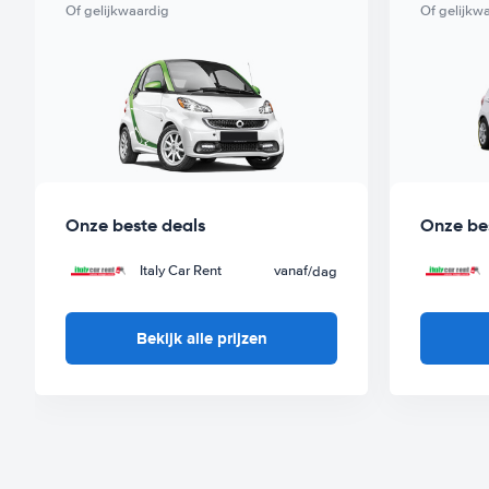
auto uit deze klasse met Worry-Free label huur je vanaf
/da
Of gelijkwaardig
Of gelijkw
Onze beste deals
Onze be
Italy Car Rent
vanaf
/dag
Bekijk alle prijzen