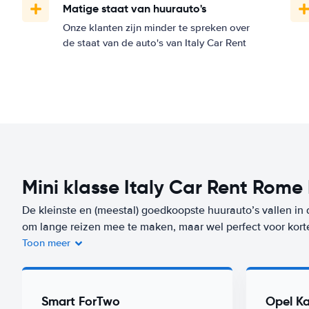
Matige staat van huurauto's
Onze klanten zijn minder te spreken over
de staat van de auto's van Italy Car Rent
Mini klasse Italy Car Rent Rome
De kleinste en (meestal) goedkoopste huurauto’s vallen in 
om lange reizen mee te maken, maar wel perfect voor kort
Toon meer
Je bent niet alleen voordelig uit bij de huur van de auto, m
auto’s verbruiken heel weinig brandstof. Een auto uit dez
Fiumicino Airport) vanaf
per dag. Zorgeloos op reis? Kies 
Smart ForTwo
Opel Ka