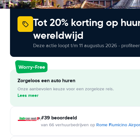
Tot 20% korting op huu
wereldwijd
Deze actie loopt t/m 11 augustus 2026 - profite
Worry-Free
Zorgeloos een auto huren
Onze aanbevolen keuze voor een zorgeloze reis.
Lees meer
#39 beoordeeld
van 66 verhuurbedrijven op
Rome Fiumicino Airpor