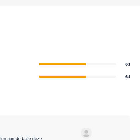
6.1
6.1
halen aan de balie deze