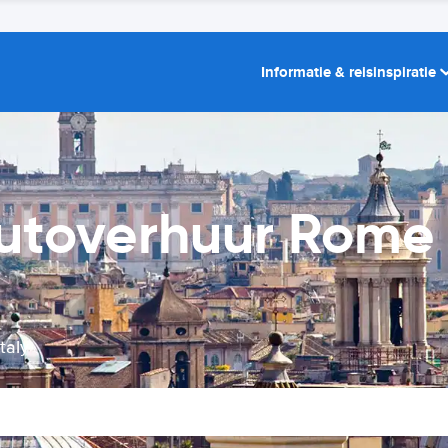
Informatie & reisinspiratie
autoverhuur Rome
taly