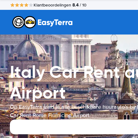
8.4
Klantbeoordelingen
/ 10
Italy Car Rent 
Airport
Op EasyTerra vind je alle beschikbare huurauto’s bij I
Car Rent Rome Fiumicino Airport