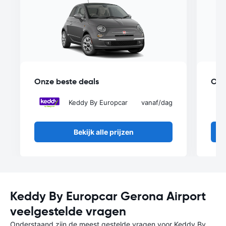
Onze beste deals
Onz
Keddy By Europcar
vanaf
/dag
Bekijk alle prijzen
Keddy By Europcar Gerona Airport
veelgestelde vragen
Onderstaand zijn de meest gestelde vragen voor Keddy By