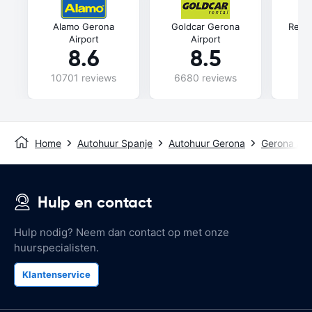
Alamo Gerona
Goldcar Gerona
Rent
Airport
Airport
8.6
8.5
10701 reviews
6680 reviews
7
Home
Autohuur Spanje
Autohuur Gerona
Gerona Air
Hulp en contact
Hulp nodig? Neem dan contact op met onze
huurspecialisten.
Klantenservice