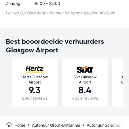
Zondag
06:00 - 23:00
Let op! Op feestdagen kunnen de openingstijden afwijken
Best beoordeelde verhuurders
Glasgow Airport
Hertz Glasgow
Sixt Glasgow
Doll
Airport
Airport
Glas
9.3
8.4
8807 reviews
4354 reviews
528
Home
Autohuur Groot-Brittannië
Autohuur Schotland