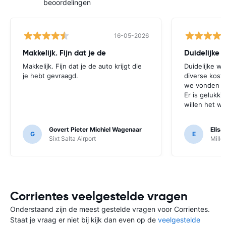
beoordelingen
16-05-2026
Makkelijk. Fijn dat je de
Makkelijk. Fijn dat je de auto krijgt die
Duidelijke we
je hebt gevraagd.
diverse kost
we vonden di
Er is gelukki
willen het wel
Govert Pieter Michiel Wagenaar
Elis
G
E
Sixt Salta Airport
Mille
Corrientes veelgestelde vragen
Onderstaand zijn de meest gestelde vragen voor Corrientes.
Staat je vraag er niet bij kijk dan even op de
veelgestelde