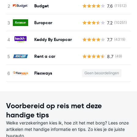
Budget
7.6
(11512)
G
Europcar
7.2
(10251)
G
Keddy By Europcar
7.7
(4319)
G
Rent a car
8.7
(49)
G
Flexways
Geen beoordelingen
G
Voorbereid op reis met deze
handige tips
Welke verzekeringen kies ik, hoe zit het met borg? Lees onze
artikelen met handige informatie en tips. Zo kies je de juiste
huurauto.