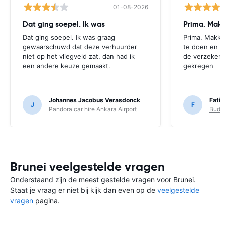
01-08-2026
Dat ging soepel. Ik was
Prima. Makk
Dat ging soepel. Ik was graag
Prima. Makke
gewaarschuwd dat deze verhuurder
te doen en z
niet op het vliegveld zat, dan had ik
de verzekeri
een andere keuze gemaakt.
gekregen
Johannes Jacobus Verasdonck
Fatih
J
F
Pandora car hire Ankara Airport
Budge
Brunei veelgestelde vragen
Onderstaand zijn de meest gestelde vragen voor Brunei.
Staat je vraag er niet bij kijk dan even op de
veelgestelde
vragen
pagina.