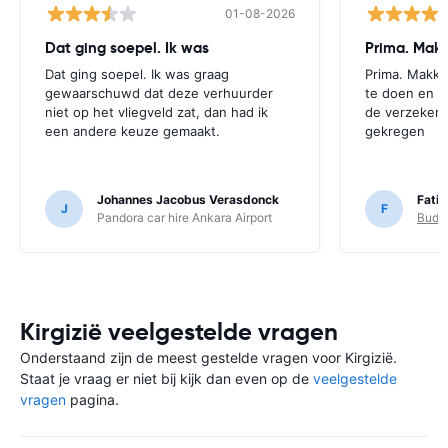
01-08-2026
Dat ging soepel. Ik was
Prima. Makk
Dat ging soepel. Ik was graag
Prima. Makke
gewaarschuwd dat deze verhuurder
te doen en z
niet op het vliegveld zat, dan had ik
de verzekeri
een andere keuze gemaakt.
gekregen
Johannes Jacobus Verasdonck
Fatih
J
F
Pandora car hire Ankara Airport
Budge
Kirgizië veelgestelde vragen
Onderstaand zijn de meest gestelde vragen voor Kirgizië.
Staat je vraag er niet bij kijk dan even op de
veelgestelde
vragen
pagina.