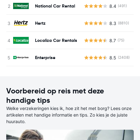
National Car Rental
8.4
(491)
G
Hertz
8.3
(8810)
G
Localiza Car Rentals
8.7
(75)
G
Enterprise
8.5
(2408)
G
Voorbereid op reis met deze
handige tips
Welke verzekeringen kies ik, hoe zit het met borg? Lees onze
artikelen met handige informatie en tips. Zo kies je de juiste
huurauto.