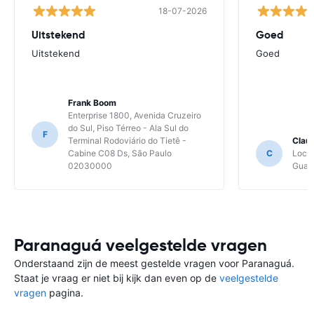
18-07-2026
Uitstekend
Goed
Uitstekend
Goed
Frank Boom
Enterprise 1800, Avenida Cruzeiro
do Sul, Piso Térreo - Ala Sul do
F
Terminal Rodoviário do Tietê -
Clau
Cabine C08 Ds, São Paulo
C
Local
02030000
Guaru
Paranaguá veelgestelde vragen
Onderstaand zijn de meest gestelde vragen voor Paranaguá.
Staat je vraag er niet bij kijk dan even op de
veelgestelde
vragen
pagina.