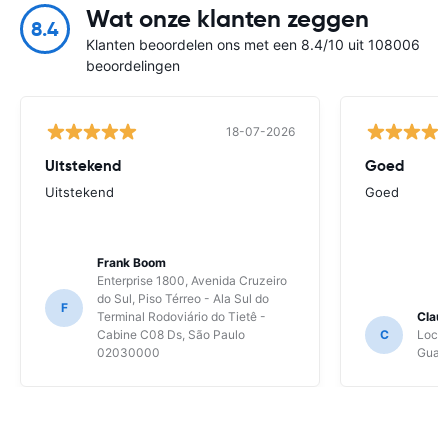
Wat onze klanten zeggen
8.4
Klanten beoordelen ons met een 8.4/10 uit 108006
beoordelingen
18-07-2026
Uitstekend
Goed
Uitstekend
Goed
Frank Boom
Enterprise 1800, Avenida Cruzeiro
do Sul, Piso Térreo - Ala Sul do
F
Terminal Rodoviário do Tietê -
Clau
Cabine C08 Ds, São Paulo
C
Local
02030000
Guaru