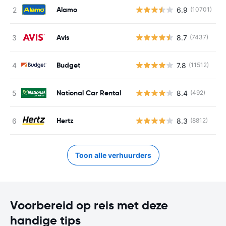
Alamo
6.9
(10701)
G
Avis
8.7
(7437)
G
Budget
7.8
(11512)
G
National Car Rental
8.4
(492)
G
Hertz
8.3
(8812)
G
Toon alle verhuurders
Voorbereid op reis met deze
handige tips