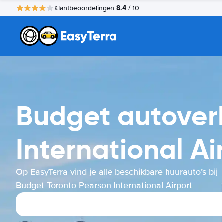
8.4
Klantbeoordelingen
/ 10
Budget autover
International Ai
Op EasyTerra vind je alle beschikbare huurauto’s bij
Budget Toronto Pearson International Airport