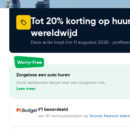
Tot 20% korting op huu
wereldwijd
Deze actie loopt t/m 11 augustus 2026 - profite
Worry-Free
Zorgeloos een auto huren
Onze aanbevolen keuze voor een zorgeloze reis.
Lees meer
#1 beoordeeld
van 37 verhuurbedrijven op
Toronto Pearson Intern