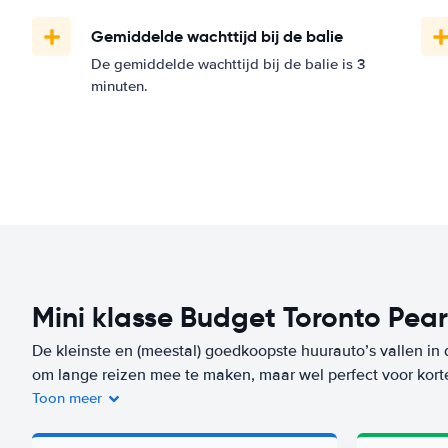
Gemiddelde wachttijd bij de balie
De gemiddelde wachttijd bij de balie is 3
minuten.
Mini klasse Budget Toronto Pear
De kleinste en (meestal) goedkoopste huurauto’s vallen in 
om lange reizen mee te maken, maar wel perfect voor kort
Toon meer
Je bent niet alleen voordelig uit bij de huur van de auto, m
auto’s verbruiken heel weinig brandstof. Een auto uit deze