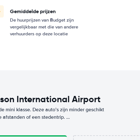
Gemiddelde prijzen
De huurprijzen van Budget zijn
vergelijkbaar met die van andere
verhuurders op deze locatie
son International Airport
de mini klasse. Deze auto’s zijn minder geschikt
e afstanden of een stedentrip.
aar ook tijdens het gebruik, want deze mini-
 klasse huur je op deze bestemming (Toronto