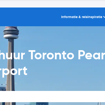
Informatie & reisinspiratie
huur Toronto Pea
rport