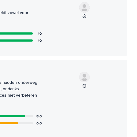
geldt zowel voor
10
10
 We hadden onderweg
n, ondanks
Succes met verbeteren
8.0
6.0