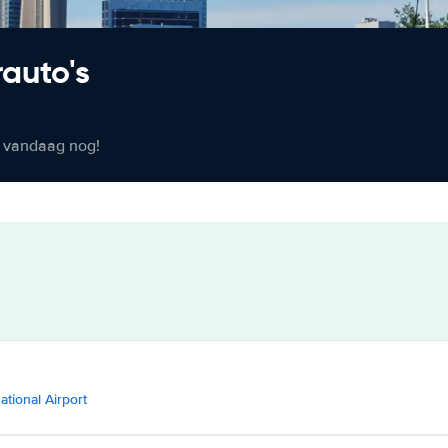
rauto's
er vandaag nog!
ational Airport