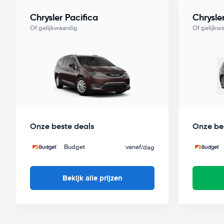
Pearson International Airport) vanaf
per dag. Zorgeloos op 
Chrysler Pacifica
Chrysle
goedkoopste auto uit deze klasse met Worry-Free label hu
Of gelijkwaardig
Of gelijkw
Onze beste deals
Onze be
Budget
vanaf
/dag
Bekijk alle prijzen