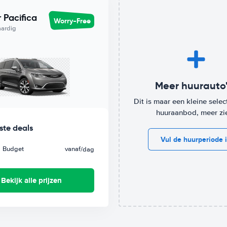
reis? Kies dan voor ons Worry-Free label. De
r Pacifica
Worry-Free
ur je vanaf
/dag bij Budget.
aardig
Meer huurauto'
Dit is maar een kleine select
huuraanbod, meer zi
ste deals
Vul de huurperiode 
Budget
vanaf
/dag
Bekijk alle prijzen