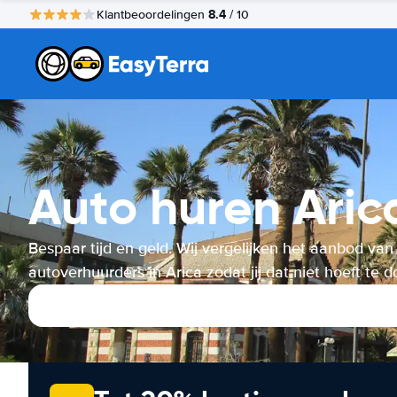
8.4
Klantbeoordelingen
/ 10
Auto huren Aric
Bespaar tijd en geld. Wij vergelijken het aanbod van
autoverhuurders in Arica zodat jij dat niet hoeft te d