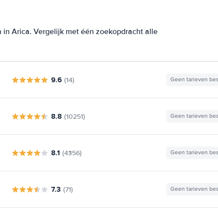
in Arica. Vergelijk met één zoekopdracht alle
9.6
(14)
Geen tarieven be
8.8
(10251)
Geen tarieven be
8.1
(4356)
Geen tarieven be
7.3
(71)
Geen tarieven be