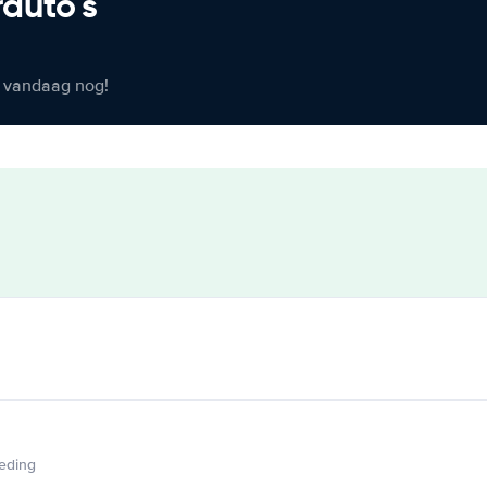
rauto's
er vandaag nog!
ieding