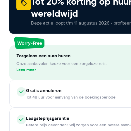
Tot 20% korting op huu
wereldwijd
Deze actie loopt t/m 11 augustus 2026 - profite
Worry-Free
Zorgeloos een auto huren
Onze aanbevolen keuze voor een zorgeloze reis.
Lees meer
Gratis annuleren
Tot 48 uur voor aanvang van de boekingsperiode
Laagsteprijsgarantie
Betere prijs gevonden? Wij zorgen voor een betere aanb