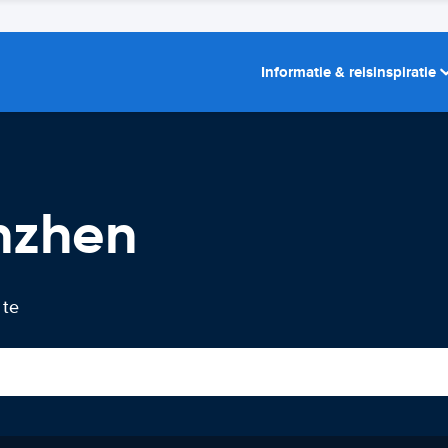
Informatie & reisinspiratie
nzhen
 te