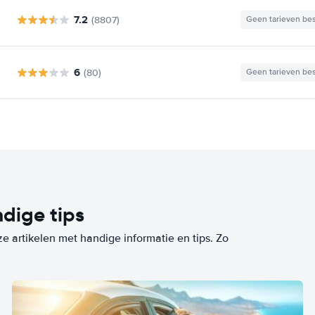
7.2
(8807)
Geen tarieven be
6
(80)
Geen tarieven be
dige tips
ze artikelen met handige informatie en tips. Zo