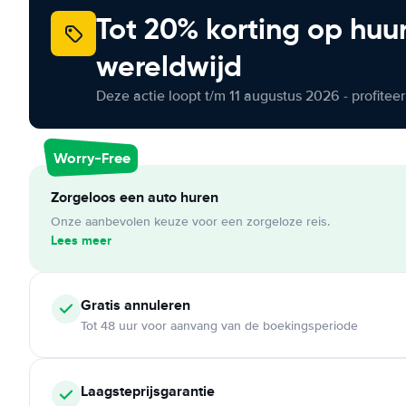
Tot 20% korting op huu
wereldwijd
Deze actie loopt t/m 11 augustus 2026 - profite
Worry-Free
Zorgeloos een auto huren
Onze aanbevolen keuze voor een zorgeloze reis.
Lees meer
Gratis annuleren
Tot 48 uur voor aanvang van de boekingsperiode
Laagsteprijsgarantie