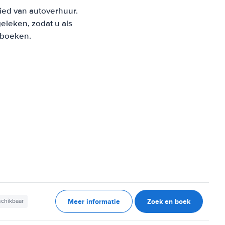
ied van autoverhuur.
leken, zodat u als
t boeken.
Meer informatie
Zoek en boek
schikbaar