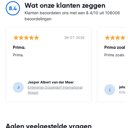
Wat onze klanten zeggen
8.4
Klanten beoordelen ons met een 8.4/10 uit 108006
beoordelingen
26-07-2026
Prima.
Prima zoals 
Prima.
Prima zoals al
Jasper Albert van der Meer
joha
J
Enterprise Düsseldorf International
j
Enter
Airport
Aalen veelgestelde vragen