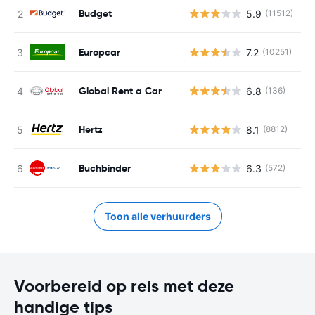
Budget
5.9
(11512)
G
Europcar
7.2
(10251)
G
Global Rent a Car
6.8
(136)
G
Hertz
8.1
(8812)
G
Buchbinder
6.3
(572)
G
Toon alle verhuurders
Voorbereid op reis met deze
handige tips