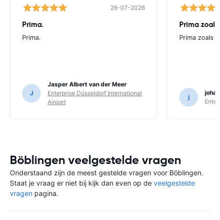
26-07-2026
Prima.
Prima zoals 
Prima.
Prima zoals al
Jasper Albert van der Meer
joha
J
Enterprise Düsseldorf International
j
Enter
Airport
Böblingen veelgestelde vragen
Onderstaand zijn de meest gestelde vragen voor Böblingen.
Staat je vraag er niet bij kijk dan even op de
veelgestelde
vragen
pagina.