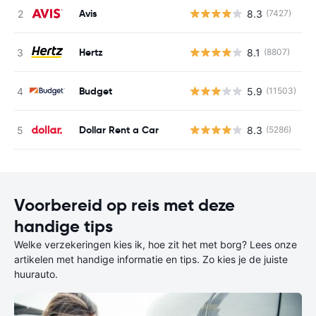
Avis
8.3
(7427)
G
Hertz
8.1
(8807)
G
Budget
5.9
(11503)
G
Dollar Rent a Car
8.3
(5286)
G
Voorbereid op reis met deze
handige tips
Welke verzekeringen kies ik, hoe zit het met borg? Lees onze
artikelen met handige informatie en tips. Zo kies je de juiste
huurauto.