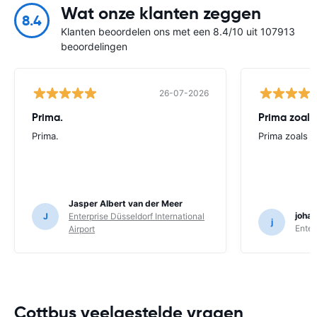
Wat onze klanten zeggen
8.4
Klanten beoordelen ons met een 8.4/10 uit 107913
beoordelingen
26-07-2026
Prima.
Prima zoals 
Prima.
Prima zoals al
Jasper Albert van der Meer
joha
J
Enterprise Düsseldorf International
j
Enter
Airport
Cottbus veelgestelde vragen