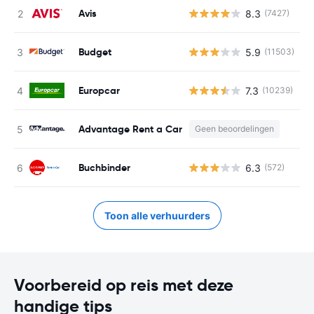
Avis
8.3
(7427)
G
Budget
5.9
(11503)
G
Europcar
7.3
(10239)
G
Advantage Rent a Car
Geen beoordelingen
Buchbinder
6.3
(572)
G
Toon alle verhuurders
Voorbereid op reis met deze
handige tips