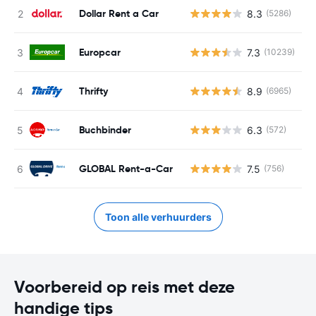
Dollar Rent a Car
8.3
(5286)
G
Europcar
7.3
(10239)
G
Thrifty
8.9
(6965)
G
Buchbinder
6.3
(572)
G
GLOBAL Rent-a-Car
7.5
(756)
G
Toon alle verhuurders
Voorbereid op reis met deze
handige tips