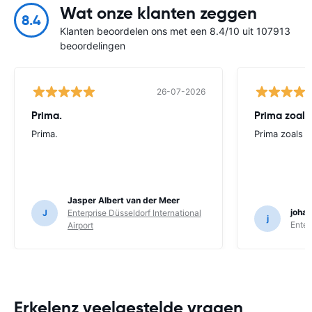
Wat onze klanten zeggen
8.4
Klanten beoordelen ons met een 8.4/10 uit 107913
beoordelingen
26-07-2026
Prima.
Prima zoals 
Prima.
Prima zoals al
Jasper Albert van der Meer
joha
J
Enterprise Düsseldorf International
j
Enter
Airport
Erkelenz veelgestelde vragen