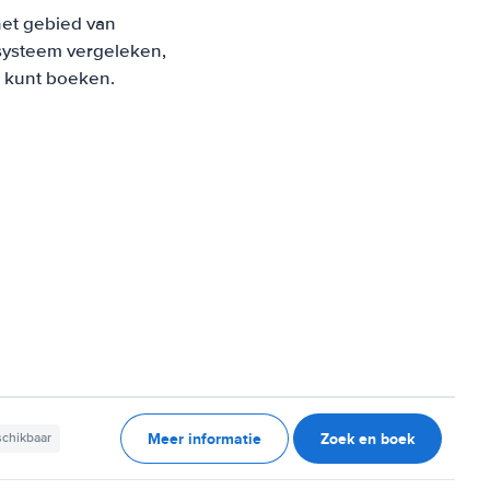
het gebied van
systeem vergeleken,
s kunt boeken.
Meer informatie
Zoek en boek
schikbaar