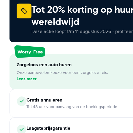
Tot 20% korting op huu
wereldwijd
Deze actie loopt t/m 11 augustus 2026 - profite
Worry-Free
Zorgeloos een auto huren
Onze aanbevolen keuze voor een zorgeloze reis.
Lees meer
Gratis annuleren
Tot 48 uur voor aanvang van de boekingsperiode
Laagsteprijsgarantie