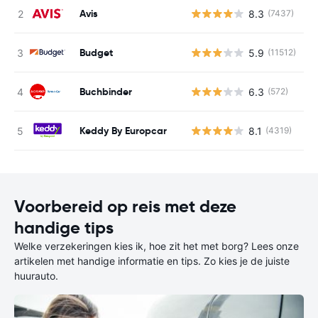
Avis
8.3
(7437)
G
Budget
5.9
(11512)
G
Buchbinder
6.3
(572)
G
Keddy By Europcar
8.1
(4319)
G
Voorbereid op reis met deze
handige tips
Welke verzekeringen kies ik, hoe zit het met borg? Lees onze
artikelen met handige informatie en tips. Zo kies je de juiste
huurauto.