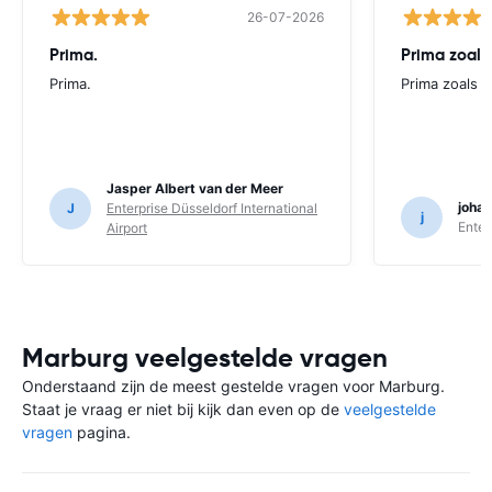
26-07-2026
Prima.
Prima zoals 
Prima.
Prima zoals al
Jasper Albert van der Meer
joha
J
Enterprise Düsseldorf International
j
Enter
Airport
Marburg veelgestelde vragen
Onderstaand zijn de meest gestelde vragen voor Marburg.
Staat je vraag er niet bij kijk dan even op de
veelgestelde
vragen
pagina.