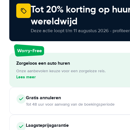
Tot 20% korting op huu
wereldwijd
Deze actie loopt t/m 11 augustus 2026 - profite
Worry-Free
Zorgeloos een auto huren
Onze aanbevolen keuze voor een zorgeloze reis.
Lees meer
Gratis annuleren
Tot 48 uur voor aanvang van de boekingsperiode
Laagsteprijsgarantie