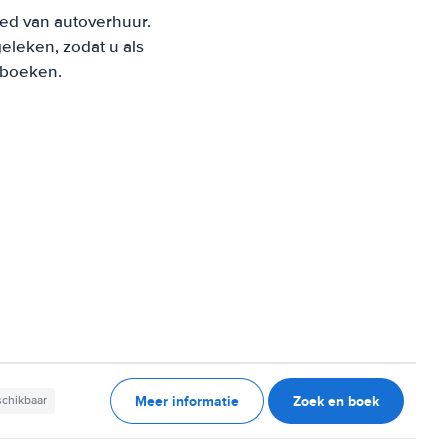
ied van autoverhuur.
leken, zodat u als
t boeken.
Meer informatie
Zoek en boek
schikbaar