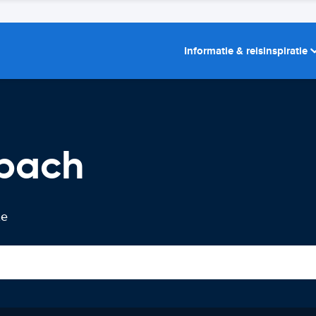
Informatie & reisinspiratie
sbach
te